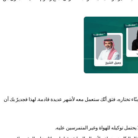
ّاء تختاره، فثق أنّك ستعمل معه لأشهر عديدة قادمة. لهذا فجديرٌ بك أن
 يحتمل توكيله للهواة وغير المتمرسين عليه.