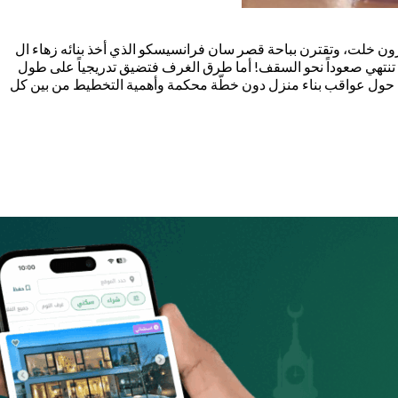
 لقرون خلت، وتقترن بباحة قصر سان فرانسيسكو الذي أخذ بنائه زهاء ال
التي تنتهي صعوداً نحو السقف! أما طرق الغرف فتضيق تدريجياً على طول
كعبرة حول عواقب بناء منزل دون خطّة محكمة وأهمية التخطيط من بين كل