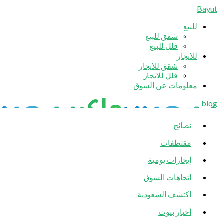
Bayut
للبيع
شقق للبيع
فلل للبيع
للايجار
شقق للايجار
فلل للايجار
معلومات عن السوق
blog
نصائح
مقتطفات
إيجارات يومية
اتجاهات السوق
اكتشف السعودية
أخبار بيوت