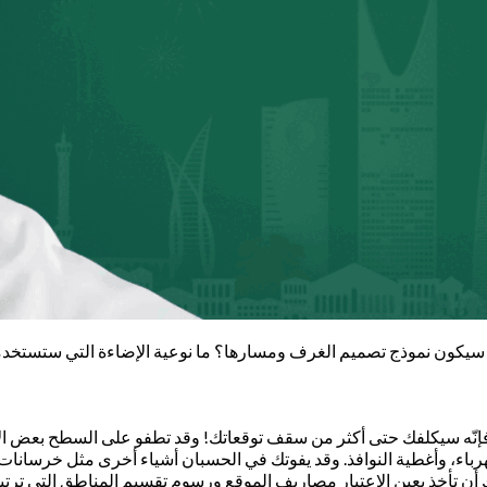
سيكون نموذج تصميم الغرف ومسارها؟ ما نوعية الإضاءة التي ستستخدمه
نّه سيكلفك حتى أكثر من سقف توقعاتك! وقد تطفو على السطح بعض الأشيا
هرباء، وأغطية النوافذ. وقد يفوتك في الحسبان أشياء أخرى مثل خرسانات
ي ميزانيتك المُقدرة. وعليك أن تأخذ بعين الاعتبار مصاريف الموقع ورسوم تقسيم ال