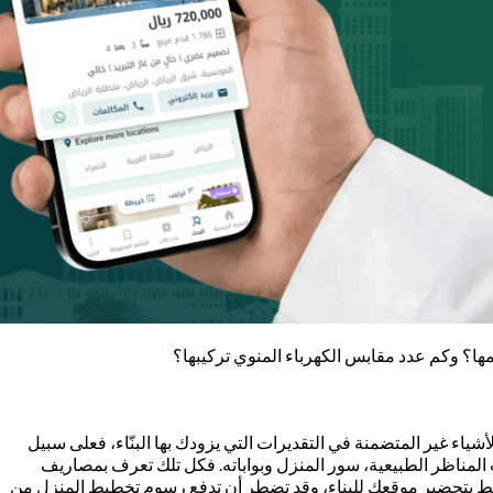
ا؟ وكم عدد مقابس الكهرباء المنوي تركيبها؟
ء غير المتضمنة في التقديرات التي يزودك بها البنّاء، فعلى سبيل
 المناظر الطبيعية، سور المنزل وبواباته. فكل تلك تعرف بمصاريف
مناطق التي ترتبط بتحضير موقعك للبناء، وقد تضطر أن تدفع رسوم تخطيط المنزل من