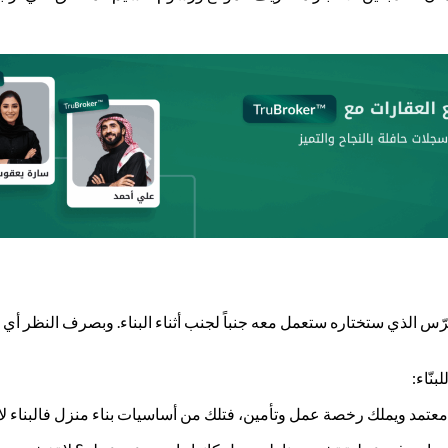
رّس الذي ستختاره ستعمل معه جنباً لجنب أثناء البناء. وبصرف النظر أي بن
نّاء:
اء معتمد ويملك رخصة عمل وتأمين، فتلك من أساسيات بناء منزل فالبناء لا