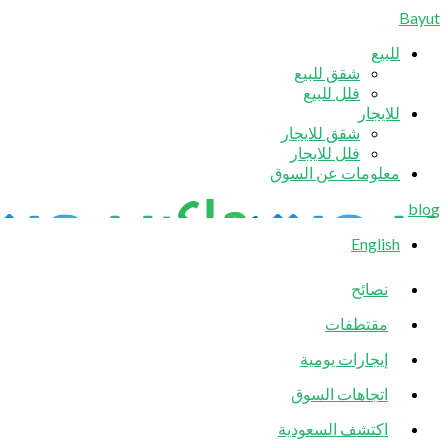
Bayut
للبيع
شقق للبيع
فلل للبيع
للايجار
شقق للايجار
فلل للايجار
معلومات عن السوق
blog
English
نصائح
مقتطفات
إيجارات يومية
اتجاهات السوق
اكتشف السعودية