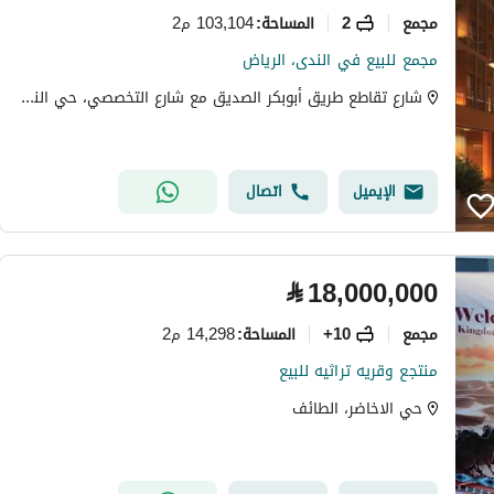
مجمع
2
103,104 م2
المساحة
:
مجمع للبيع في الندى، الرياض
شارع تقاطع طريق أبوبكر الصديق مع شارع التخصصي، حي الندى، شمال الرياض، الرياض
الإيميل
اتصال
⃁
18,000,000
مجمع
10+
14,298 م2
المساحة
:
منتجع وقريه تراثيه للبيع
حي الاخاضر، الطائف