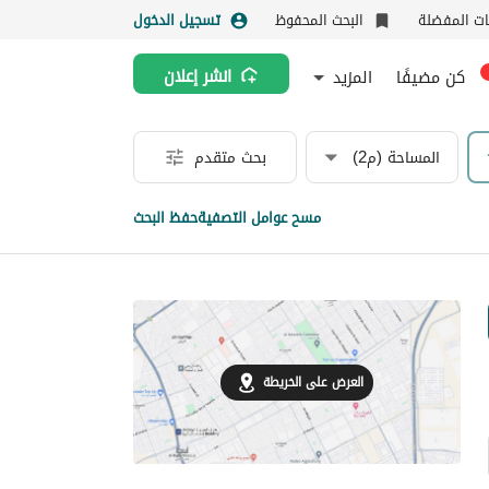
نات المفضلة
البحث المحفوظ
تسجيل الدخول
كن مضيفًا
المزيد
انشر إعلان
المساحة (م2)
بحث متقدم
مسح عوامل التصفية
حفظ البحث
العرض على الخريطة