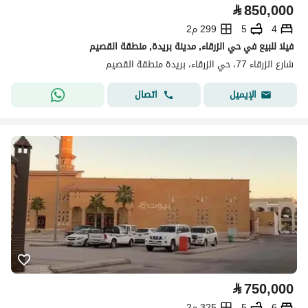
⃁
850,000
4
5
299 م2
فيلا للبيع في حي الزرقاء, مدينة بريدة, منطقة القصيم
شارع الزرقاء 77، حي الزرقاء، بريدة منطقة القصيم
اتصال
الإيميل
⃁
750,000
6
5
325 م2