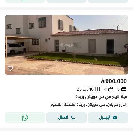
⃁
900,000
6
4
1,346 م2
فيلا للبيع في حي حويلان, بريدة
شارع حويلان، حي حويلان، بريدة منطقة القصيم
اتصال
الإيميل