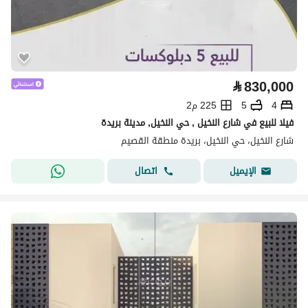
⃁
830,000
4
5
225 م2
فيلا للبيع في شارع النخيل , حي النخيل, مدينة بريدة
شارع النخيل، حي النخيل، بريدة منطقة القصيم
اتصال
الإيميل