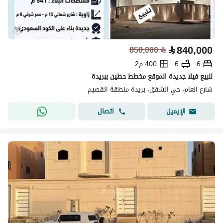
⃁
840,000
850,000
⃁
6
6
400 م2
للبيع فيلا جديدة الموقع مخطط حطين ببريدة
شارع العام، حي الشفق، بريدة منطقة القصيم
اتصال
الإيميل