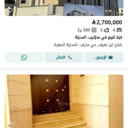
⃁
2,700,000
4
3
399 م2
فيلا للبيع في محيّنـيب، المدينة
شارع ابن عفيف، حي مذينب، المدينة المنورة
اتصال
الإيميل