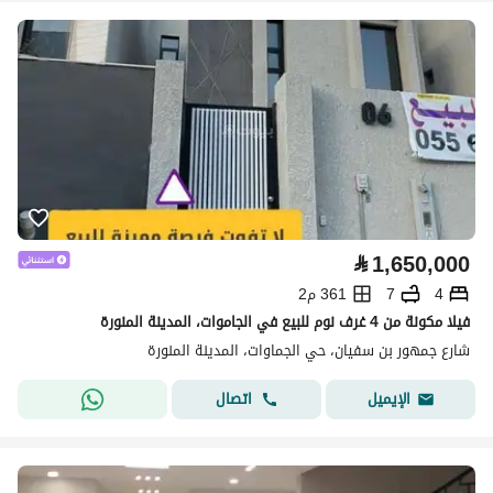
⃁
1,650,000
4
7
361 م2
فيلا مكونة من 4 غرف نوم للبيع في الجاموات، المدينة المنورة
شارع جمهور بن سفيان، حي الجماوات، المدينة المنورة
اتصال
الإيميل