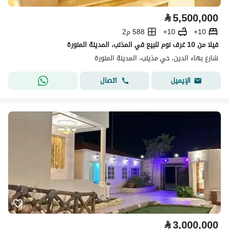
⃁
5,500,000
10+
10+
588 م2
فيلا من 10 غرف نوم للبيع في المذنب، المدينة المنورة
شارع بهاء الدين، حي مذينب، المدينة المنورة
اتصال
الإيميل
⃁
3,000,000