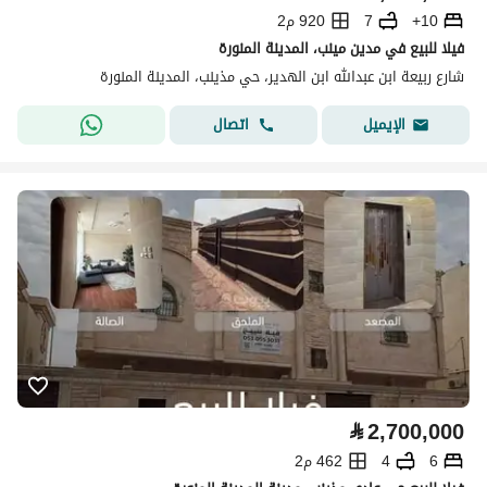
10+
7
920 م2
فيلا للبيع في مدين مينب، المدينة المنورة
شارع ربيعة ابن عبدالله ابن الهدير، حي مذينب، المدينة المنورة
اتصال
الإيميل
⃁
2,700,000
6
4
462 م2