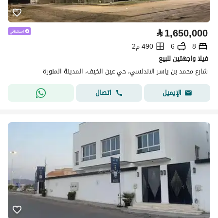
⃁
1,650,000
8
6
490 م2
فيلا واجهتين للبيع
شارع محمد بن ياسر الاندلسي، حي عين الخيف، المدينة المنورة
اتصال
الإيميل