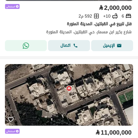
⃁
2,000,000
6
10+
592 م2
فلل للبيع في القبلتين، المدينة المنورة
شارع بكير ابن مسمار، حي القبلتين، المدينة المنورة
اتصال
الإيميل
⃁
11,000,000