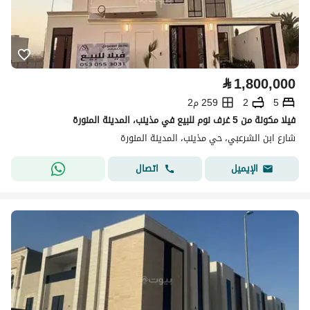
⃁
1,800,000
5
2
259 م2
فيلا مكونة من 5 غرف نوم للبيع في مذينب، المدينة المنورة
شارع ابن الشرعبي، حي مذينب، المدينة المنورة
اتصال
الإيميل