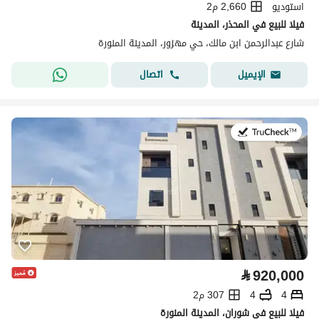
استوديو
2,660 م2
فيلا للبيع في المحذر، المدينة
شارع عبدالرحمن ابن مالك، حي مهزور، المدينة المنورة
اتصال
الإيميل
في:10 أغسطس 2026
⃁
920,000
4
4
307 م2
فيلا للبيع في شوران، المدينة المنورة