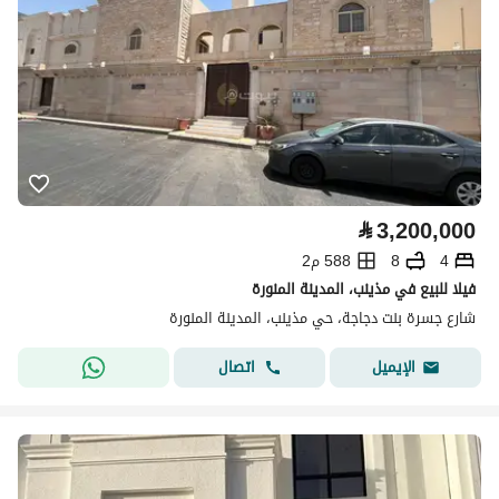
⃁
3,200,000
4
8
588 م2
فيلا للبيع في مذينب، المدينة المنورة
شارع جسرة بنت دجاجة، حي مذينب، المدينة المنورة
اتصال
الإيميل