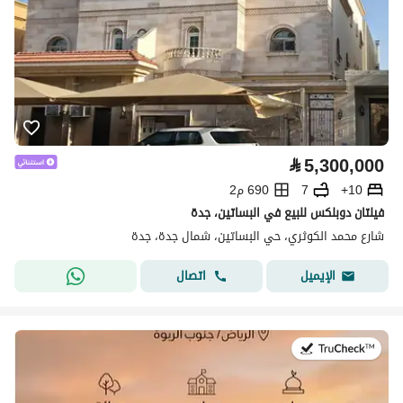
⃁
5,300,000
10+
7
690 م2
فيلتان دوبلكس للبيع في البساتين، جدة
شارع محمد الكوثري، حي البساتين، شمال جدة، جدة
اتصال
الإيميل
في:20 يوليو 2026