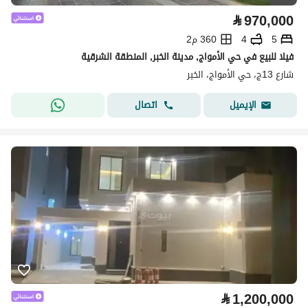
⃁
970,000
5
4
360 م2
فيلا للبيع في حي الأمواج, مدينة الخبر, المنطقة الشرقية
شارع 13ج، حي الأمواج، الخبر
اتصال
الإيميل
⃁
1,200,000