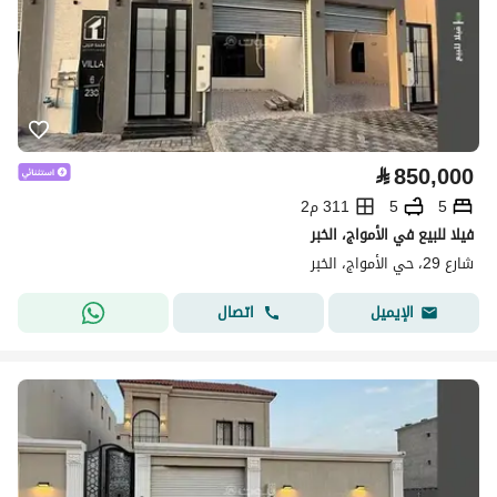
⃁
850,000
5
5
311 م2
فيلا للبيع في الأمواج، الخبر
شارع 29، حي الأمواج، الخبر
اتصال
الإيميل