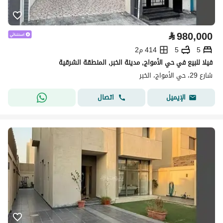
⃁
980,000
5
5
414 م2
فيلا للبيع في حي الأمواج, مدينة الخبر, المنطقة الشرقية
شارع 29، حي الأمواج، الخبر
اتصال
الإيميل