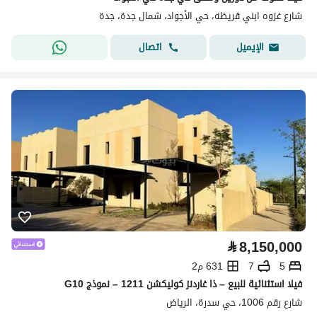
شارع غزوه ابني قريظه، حي الأجواد، شمال جدة، جدة
اتصال
الإيميل
⃁
8,150,000
5
7
631 م2
فيلا استثنائية للبيع – ذا غاردنز كوليكشن 1211 – نموذج G10
شارع رقم 1006، حي سدرة، الرياض