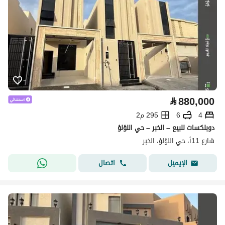
⃁
880,000
4
6
295 م2
دوبلكسات للبيع – الخبر – حي اللؤلؤ
شارع 11أ، حي اللؤلؤ، الخبر
اتصال
الإيميل