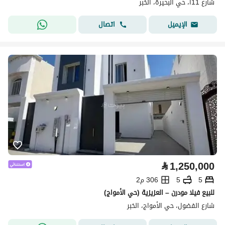
شارع 11ا، حي البحيرة، الخبر
اتصال
الإيميل
⃁
1,250,000
5
5
306 م2
للبيع فيلا مودرن – العزيزية (حي الأمواج)
شارع الفضول، حي الأمواج، الخبر