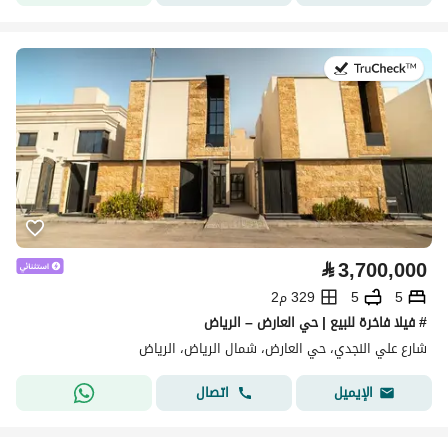
في:27 يوليو 2026
⃁
3,700,000
5
5
329 م2
# فيلا فاخرة للبيع | حي العارض – الرياض
شارع علي النجدي، حي العارض، شمال الرياض، الرياض
اتصال
الإيميل