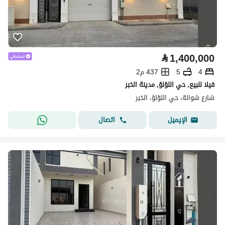
⃁
1,400,000
4
5
437 م2
فيلا للبيع, حي اللؤلؤ, مدينة الخبر
شارع شوالة، حي اللؤلؤ، الخبر
اتصال
الإيميل