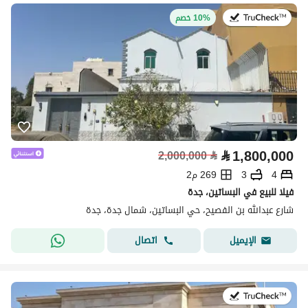
في:27 يوليو 2026
10% خصم
⃁
1,800,000
2,000,000
⃁
4
3
269 م2
فيلا للبيع في البساتين، جدة
شارع عبدالله بن الفصيح، حي البساتين، شمال جدة، جدة
اتصال
الإيميل
في:27 يوليو 2026