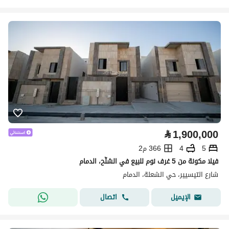
⃁
1,900,000
5
4
366 م2
فيلا مكونة من 5 غرف نوم للبيع في الشلّح، الدمام
شارع التيسيير، حي الشعلة، الدمام
اتصال
الإيميل