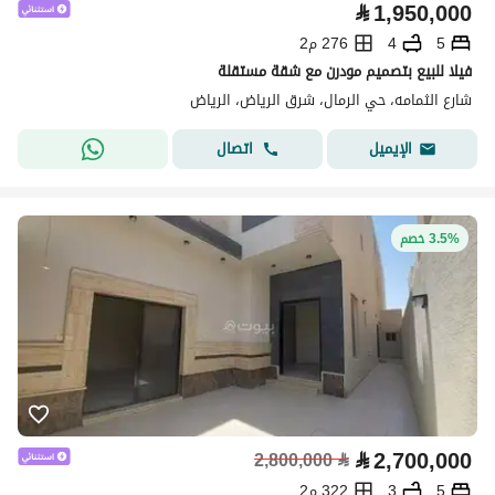
⃁
1,950,000
5
4
276 م2
فيلا للبيع بتصميم مودرن مع شقة مستقلة
شارع الثمامه، حي الرمال، شرق الرياض، الرياض
اتصال
الإيميل
3.5% خصم
⃁
2,700,000
2,800,000
⃁
5
3
322 م2