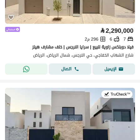
⃁
2,290,000
7
6
296 م2
فيلا دوبلكس زاوية للبيع | سرايا النرجس | خلف مشارف هيلز
شارع الشهاب الخفاجي، حي النرجس، شمال الرياض، الرياض
اتصال
الإيميل
في:27 يوليو 2026