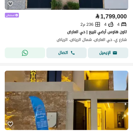
⃁
1,799,000
4
4
236 م2
تاون هاوس أرضي للبيع | حي العارض
شارع ي، حي العارض، شمال الرياض، الرياض
اتصال
الإيميل