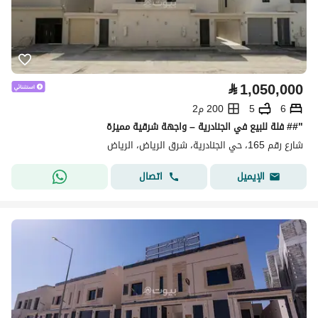
⃁
1,050,000
6
5
200 م2
"## فلة للبيع في الجنادرية – واجهة شرقية مميزة
شارع رقم 165، حي الجنادرية، شرق الرياض، الرياض
اتصال
الإيميل