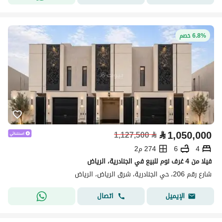
6.8% خصم
⃁
1,050,000
1,127,500
⃁
4
6
274 م2
فيلا من 4 غرف نوم للبيع في الجنادرية، الرياض
شارع رقم 206، حي الجنادرية، شرق الرياض، الرياض
اتصال
الإيميل