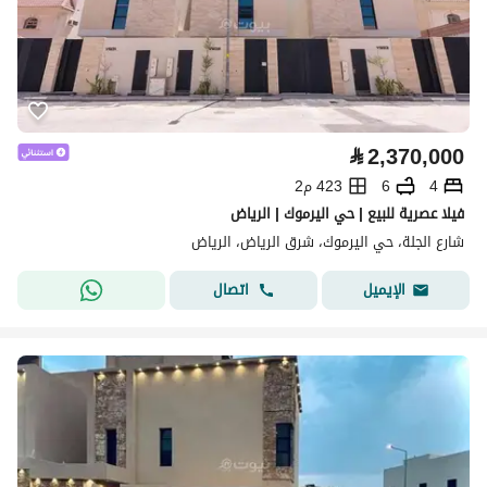
⃁
2,370,000
4
6
423 م2
فيلا عصرية للبيع | حي اليرموك | الرياض
شارع الجلة، حي اليرموك، شرق الرياض، الرياض
اتصال
الإيميل