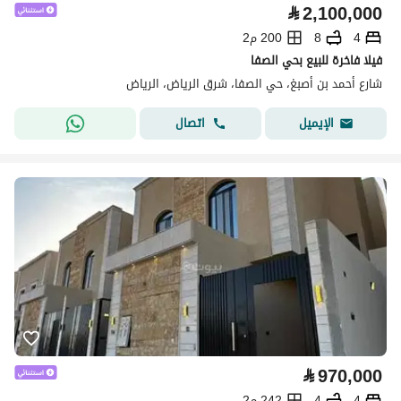
⃁
2,100,000
4
8
200 م2
فيلا فاخرة للبيع بحي الصفا
شارع أحمد بن أصبغ، حي الصفا، شرق الرياض، الرياض
اتصال
الإيميل
⃁
970,000
4
4
242 م2