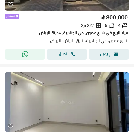
⃁
800,000
4
5
227 م2
فيلا للبيع في شارع غصون, حي الجنادرية, مدينة الرياض
شارع غصون، حي الجنادرية، شرق الرياض، الرياض
اتصال
الإيميل