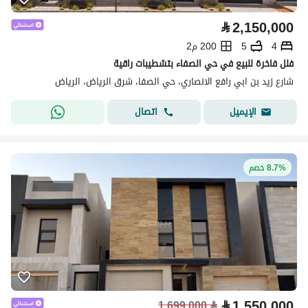
⃁
2,150,000
4
5
200 م2
فلل فاخرة للبيع في حي الصفاء بتشطيبات راقية
شارع زيد بن ابي رافع الانصاري، حي الصفا، شرق الرياض، الرياض
اتصال
الإيميل
8.7% خصم
⃁
1,550,000
1,699,000
⃁