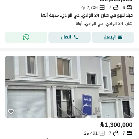
6
7
2,706 م2
فيلا للبيع في شارع 24 الوادي, حي الوادي, مدينة أبها
شارع 24 الوادي، حي الوادي، أبها
اتصال
الإيميل
⃁
1,300,000
7
7
491 م2