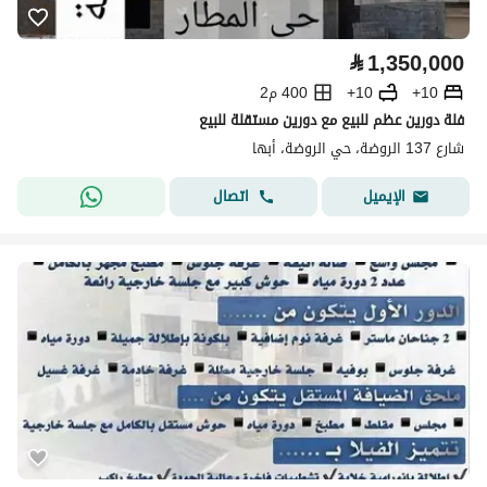
⃁
1,350,000
10+
10+
400 م2
فلة دورين عظم للبيع مع دورين مستقلة للبيع
شارع 137 الروضة، حي الروضة، أبها
اتصال
الإيميل