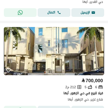
حي الغدير، أبها
اتصال
الإيميل
⃁
700,000
6
5
212 م2
فيلا للبيع في حي الزهور، أبها
شارع غزير، حي الزهور، أبها