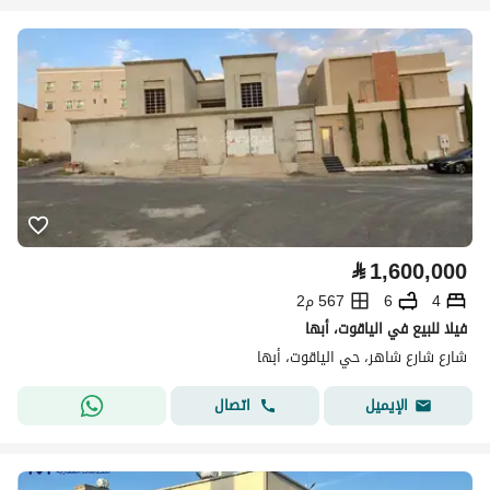
⃁
1,600,000
4
6
567 م2
فيلا للبيع في الياقوت، أبها
شارع شارع شاهر، حي الياقوت، أبها
اتصال
الإيميل