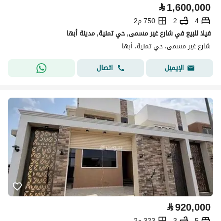
⃁
1,600,000
4
2
750 م2
فيلا للبيع في شارع غير مسمى, حي تمنية, مدينة أبها
شارع غير مسمى، حي تمنية، أبها
اتصال
الإيميل
⃁
920,000
5
3
323 م2