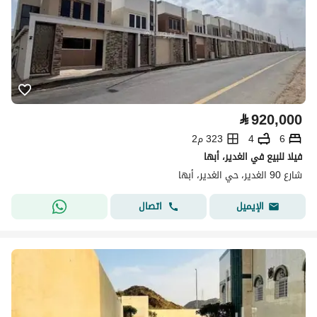
⃁
920,000
6
4
323 م2
فيلا للبيع في الغدير، أبها
شارع 90 الغدير، حي الغدير، أبها
اتصال
الإيميل