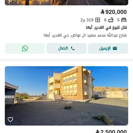
⃁
920,000
5
6
319 م2
فلل للبيع في الغدير، أبها
شارع عبدالله محمد سعيد ال عواض، حي الغدير، أبها
اتصال
الإيميل
⃁
2,500,000