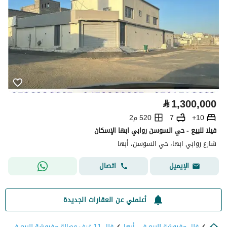
⃁
1,300,000
10+
7
520 م2
فيلا للبيع - حي السوسن روابي ابها الإسكان
شارع روابي ابها، حي السوسن، أبها
اتصال
الإيميل
أعلمني عن العقارات الجديدة
فلل مفروشة للبيع في أبها
فلل 11 غرف وصالة مفروشة للبيع في