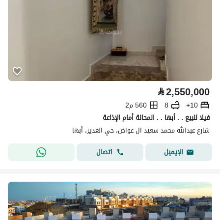
⃁
2,550,000
10+
8
560 م2
فيلا للبيع . . أبها . . المحالة أمام الإذاعة
شارع عبدالله محمد سعيد ال عواض، حي الغدير، أبها
اتصال
الإيميل