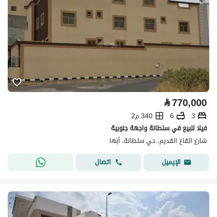
⃁
770,000
3
6
340 م2
فيلا للبيع في سلطانة واجهة جنوبية
شارع القاع القديم، حي سلطانة، أبها
اتصال
الإيميل