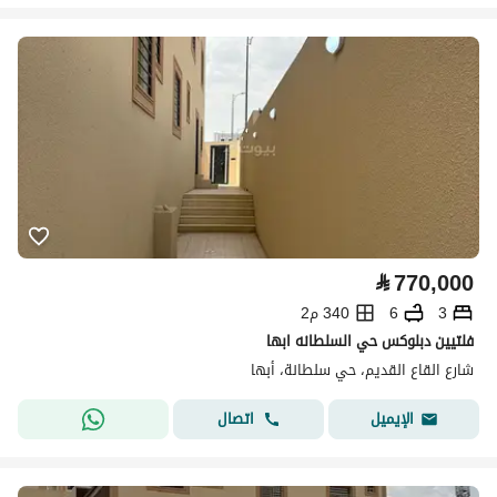
⃁
770,000
3
6
340 م2
فلتيين دبلوكس حي السلطانه ابها
شارع القاع القديم، حي سلطانة، أبها
اتصال
الإيميل