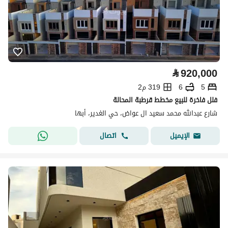
⃁
920,000
5
6
319 م2
فلل فاخرة للبيع مخطط قرطبة المحالة
شارع عبدالله محمد سعيد ال عواض، حي الغدير، أبها
اتصال
الإيميل