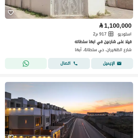
⃁
1,100,000
استوديو
917 م2
فيلا على شارعين في ابها سلطانه
شارع الظهيران، حي سلطانة، أبها
اتصال
الإيميل