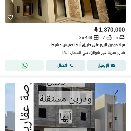
⃁
1,370,000
5
7
488 م2
فيلا مودرن للبيع على طريق أبها خميس مشيط
شارع سرية عجز هوازن، حي المطار، أبها
اتصال
الإيميل