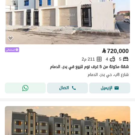
⃁
720,000
5
4
211 م2
شقة مكونة من 5 غرف نوم للبيع في بدر، الدمام
شارع 8ب، حي بدر، الدمام
اتصال
الإيميل