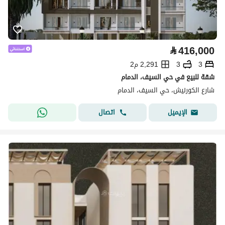
⃁
416,000
3
3
2,291 م2
شقة للبيع في حي السيف، الدمام
شارع الكورنيش، حي السيف، الدمام
اتصال
الإيميل