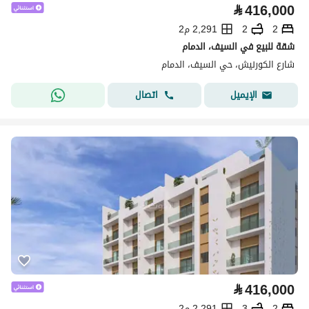
⃁
416,000
2
2
2,291 م2
شقة للبيع في السيف، الدمام
شارع الكورنيش، حي السيف، الدمام
اتصال
الإيميل
⃁
416,000
2
3
2,291 م2