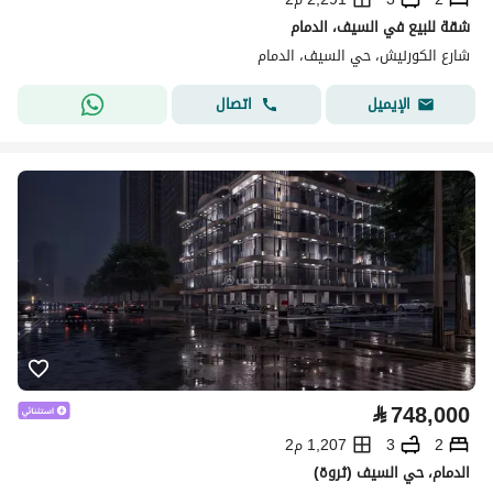
شقة للبيع في السيف، الدمام
شارع الكورنيش، حي السيف، الدمام
اتصال
الإيميل
⃁
748,000
2
3
1,207 م2
الدمام، حي السيف (ثروة)