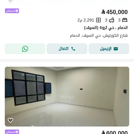
⃁
450,000
3
3
2,291 م2
الدمام ، حي ثروة (السيف)
شارع الكورنيش، حي السيف، الدمام
اتصال
الإيميل
⃁
600,000