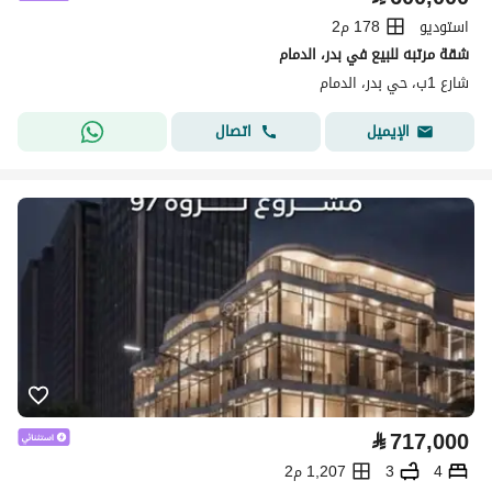
استوديو
178 م2
شقة مرتبه للبيع في بدر، الدمام
شارع 1ب، حي بدر، الدمام
اتصال
الإيميل
⃁
717,000
4
3
1,207 م2