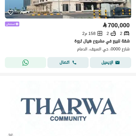
⃁
700,000
2
2
158 م2
شقة للبيع في مشروع هيال ثروة
شارع 0000، حي السيف، الدمام
اتصال
الإيميل