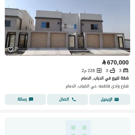
⃁
670,000
3
3
228 م2
شقة للبيع في الدباب, الدمام
شارع وادى فاطمه، حي الضباب، الدمام
اتصال
رسالة
الإيميل