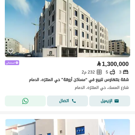
⃁
1,300,000
3
5
232 م2
شقة بنتهاوس للبيع في “مساكن أروقة” حي المنتزه، الدمام
شارع المسك، حي المنتزه، الدمام
اتصال
الإيميل