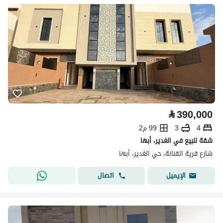
⃁
390,000
4
3
99 م2
شقة للبيع في الغدير، أبها
شارع قرية القنانة، حي الغدير، أبها
اتصال
الإيميل