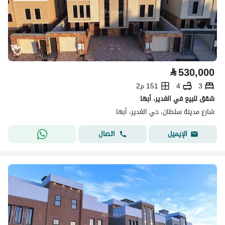
⃁
530,000
3
4
151 م2
شقق للبيع في الغدير، أبها
شارع مدينة سلطان، حي الغدير، أبها
اتصال
الإيميل