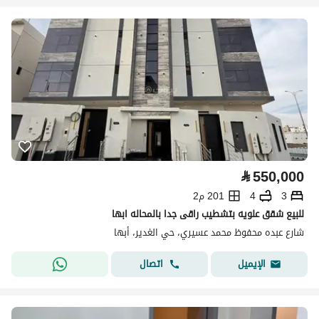
⃁
550,000
3
4
201 م2
للبيع شقق علويه بتشطيب راقى جدا بالمحاله ابها
شارع عبده محفوظ محمد عسيري، حي الغدير، أبها
اتصال
الإيميل