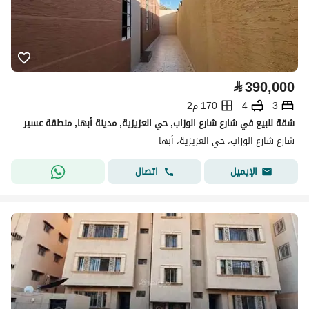
⃁
390,000
3
4
170 م2
شقة للبيع في شارع شارع الوزاب, حي العزيزية, مدينة أبها, منطقة عسير
شارع شارع الوزاب، حي العزيزية، أبها
اتصال
الإيميل