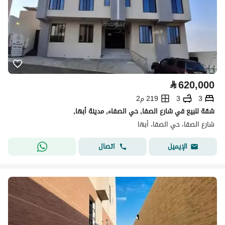
⃁
620,000
3
3
219 م2
شقة للبيع في شارع الصفا, حي الصفاء, مدينة أبها,
شارع الصفا، حي الصفا، أبها
اتصال
الإيميل