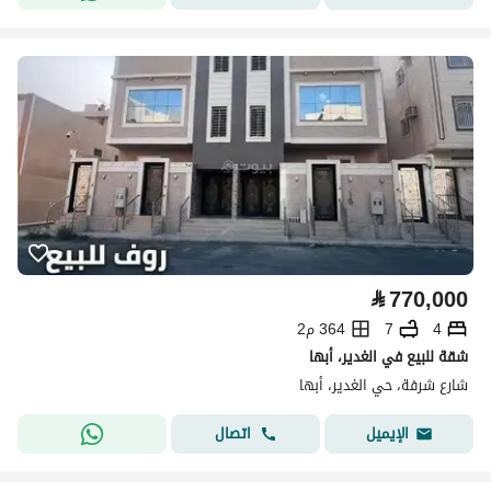
⃁
770,000
4
7
364 م2
شقة للبيع في الغدير، أبها
شارع شرفة، حي الغدير، أبها
اتصال
الإيميل