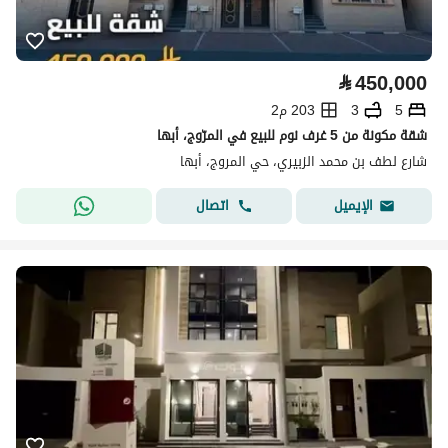
⃁
450,000
5
3
203 م2
شقة مكونة من 5 غرف نوم للبيع في المرّوج، أبها
شارع لطف بن محمد الزبيري، حي المروج، أبها
اتصال
الإيميل