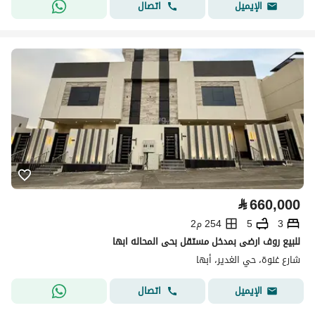
اتصال
الإيميل
⃁
660,000
3
5
254 م2
للبيع روف ارضى بمدخل مستقل بحى المحاله ابها
شارع غنوة، حي الغدير، أبها
اتصال
الإيميل