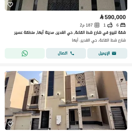
⃁
590,000
6
1
187 م2
شقة للبيع في شارع شط القاعة, حي الغدير, مدينة أبها, منطقة عسير
شارع شط القاعة، حي الغدير، أبها
اتصال
الإيميل