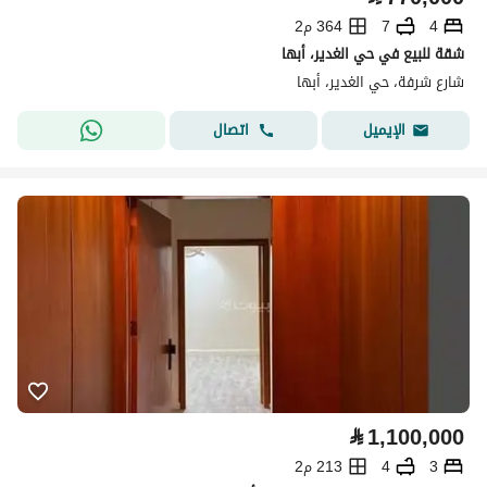
4
7
364 م2
شقة للبيع في حي الغدير، أبها
شارع شرفة، حي الغدير، أبها
اتصال
الإيميل
⃁
1,100,000
3
4
213 م2