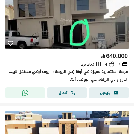
⃁
640,000
7
4
263 م2
فرصة استثمارية مميزة في أبها (حي الروضة) - روف أرضي مستقل للبيع ( مقسم لشقتين مفروشه )
شارع وادي الزرقاء، حي الروضة، أبها
اتصال
الإيميل