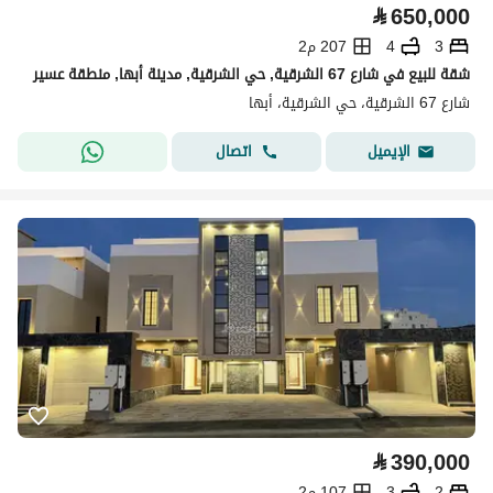
⃁
650,000
3
4
207 م2
شقة للبيع في شارع 67 الشرقية, حي الشرقية, مدينة أبها, منطقة عسير
شارع 67 الشرقية، حي الشرقية، أبها
اتصال
الإيميل
⃁
390,000
2
3
107 م2