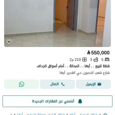
⃁
550,000
5
3
219 م2
شقة للبيع . . أبها . . المحالة . . أمام أسواق الجداف
شارع شعب الحصين، حي الغدير، أبها
اتصال
الإيميل
أعلمني عن العقارات الجديدة
شقق للبيع في أبها
شقق 8 غرف وصالة للبيع في أبها
حي