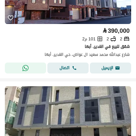
⃁
390,000
2
2
101 م2
شقق للبيع في الغدير، أبها
شارع عبدالله محمد سعيد ال عواض، حي الغدير، أبها
اتصال
الإيميل