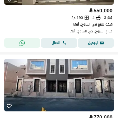
⃁
550,000
3
4
190 م2
شقة للبيع في المروج، أبها
شارع المروج، حي المروج، أبها
اتصال
الإيميل
⃁
770,000