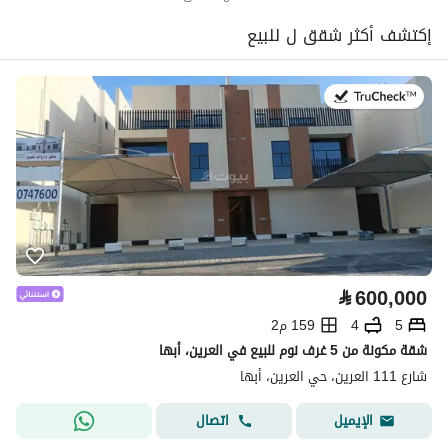
إكتشف أكثر شقق ل للبيع
في:29 يوليو 2026
⃁
600,000
5
4
159 م2
شقة مكونة من 5 غرف نوم للبيع في العرين، أبها
شارع 111 العرين، حي العرين، أبها
اتصال
الإيميل