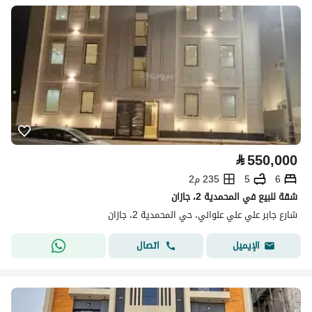
⃁
550,000
6
5
235 م2
شقة للبيع في المحمدية 2، جازان
شارع جابر علي علي علواني، حي المحمدية 2، جازان
اتصال
الإيميل