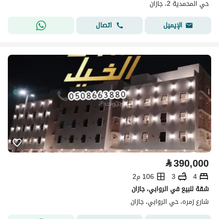
حي المحمدية 2، جازان
اتصال
الإيميل
⃁
390,000
4
3
106 م2
شقة للبيع في الروابي، جازان
شارع زمره، حي الروابي، جازان