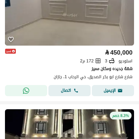
⃁
450,000
استوديو
3
172 م2
شقة جديده ومكان مميز
شارع شارع ابو بكر الصديق، حي الرحاب 1، جازان
اتصال
الإيميل
8.3% خصم