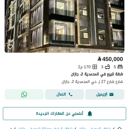
⃁
450,000
5
3
170 م2
شقة للبيع في المحمدية 2، جازان
شارع شارع 27 ز، حي المحمدية 2، جازان
اتصال
الإيميل
أعلمني عن العقارات الجديدة
شقق للبيع في جازان
شقق 4 غرف وصالة للبيع في جازان
حي