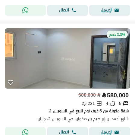
اتصال
الإيميل
3.3% خصم
⃁
580,000
600,000
⃁
5
4
221 م2
شقة مكونة من 5 غرف نوم للبيع في السويس 2
شارع أحمد بن إبراهيم بن صفوان، حي السويس 2، جازان
اتصال
الإيميل