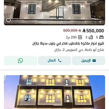
⃁
550,000
600,000
⃁
5
3
200 م2
للبيع ادوار متكررة بتشطيب فاخر في جنوب مدينة جازان
شارع أبو دلامة، حي السويس 2، جازان
اتصال
الإيميل