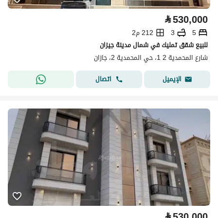
⃁
530,000
5
3
212 م2
للبيع شقق تمليك في شمال مدينة جيزان
شارع المحمدية 2 1، حي المحمدية 2، جازان
اتصال
الإيميل
⃁
530,000