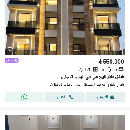
⃁
550,000
5
5
170 م2
شقق فاخر للبيع في حي الرحاب 1، جازان
شارع شارع أبو بكر الصديق، حي الرحاب 1، جازان
اتصال
الإيميل