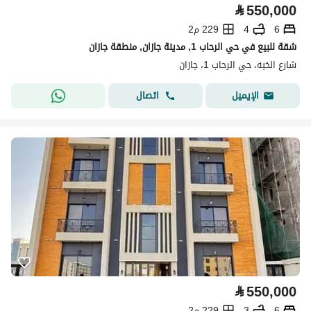
⃁
550,000
6
4
229 م2
شقة للبيع في حي الرحاب 1, مدينة جازان, منطقة جازان
شارع الخبه، حي الرحاب 1، جازان
اتصال
الإيميل
⃁
550,000
6
3
229 م2