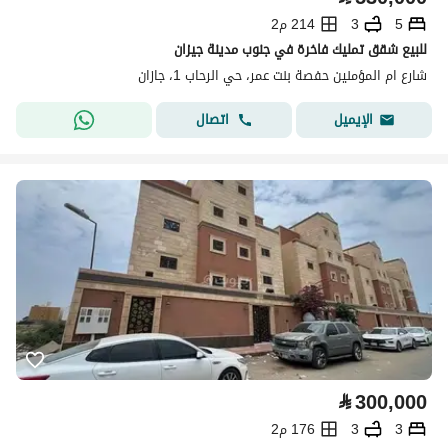
5
3
214 م2
للبيع شقق تمليك فاخرة في جنوب مدينة جيزان
شارع ام المؤمنين حفصة بنت عمر، حي الرحاب 1، جازان
اتصال
الإيميل
⃁
300,000
3
3
176 م2