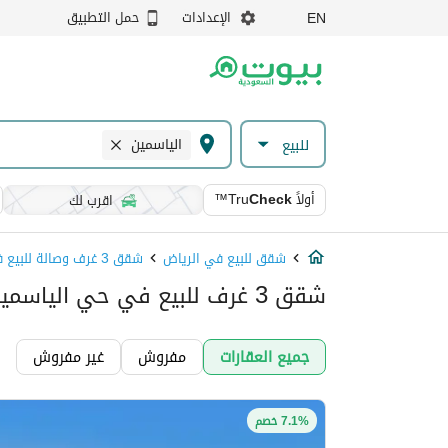
الإعدادات
حمل التطبيق
EN
الياسمين
للبيع
أولاً
Check
™Tru
اقرب لك
شقق للبيع في الرياض
شقق 3 غرف وصالة للبيع في الرياض
شقق 3 غرف للبيع في حي الياسمين, الرياض
جميع العقارات
مفروش
غير مفروش
7.1% خصم