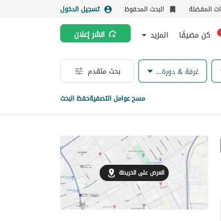
نات المفضلة
البحث المحفوظ
تسجيل الدخول
كن مضيفًا
المزيد
انشر إعلان
بحث متقدم
غرفة & دورة مياه
مسح عوامل التصفية
حفظ البحث
العرض على الخريطة