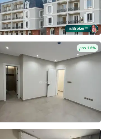
Tru
Broker
™
1.6% خصم