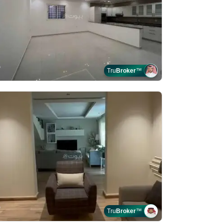
Tru
Broker
™
Tru
Broker
™