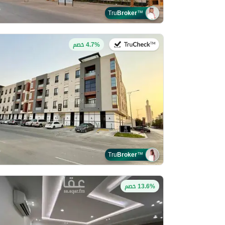
Tru
Broker
™
في:27 يوليو 2026
4.7% خصم
Tru
Broker
™
13.6% خصم