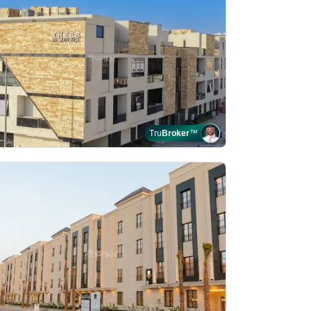
Tru
Broker
™