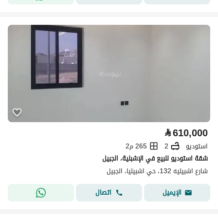
⃁
610,000
استوديو
2
265 م2
شقة استوديو للبيع في الإشبلية، الجبيل
شارع اشبيليه 132، حي اشبيليا، الجبيل
اتصال
الإيميل