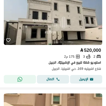
⃁
520,000
2
3
175 م2
استوديو شقة للبيع في الإشبيليّة، الجبيل
شارع اشبيليه 169، حي اشبيليا، الجبيل
اتصال
الإيميل