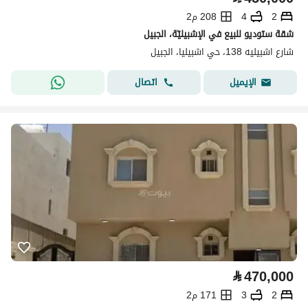
2
4
208 م2
شقة ستوديو للبيع في الإشبيليّة، الجبيل
شارع اشبيليه 138، حي اشبيليا، الجبيل
اتصال
الإيميل
⃁
470,000
2
3
171 م2