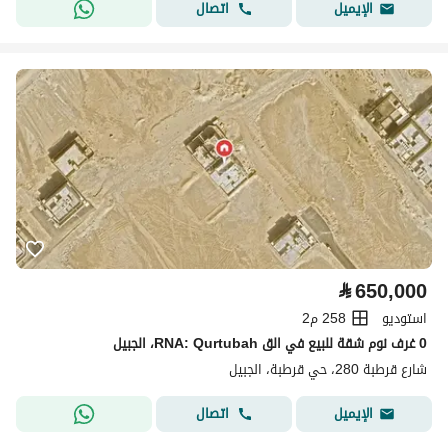
اتصال
الإيميل
⃁
650,000
استوديو
258 م2
0 غرف نوم شقة للبيع في الق RNA: Qurtubah، الجبيل
شارع قرطبة 280، حي قرطبة، الجبيل
اتصال
الإيميل