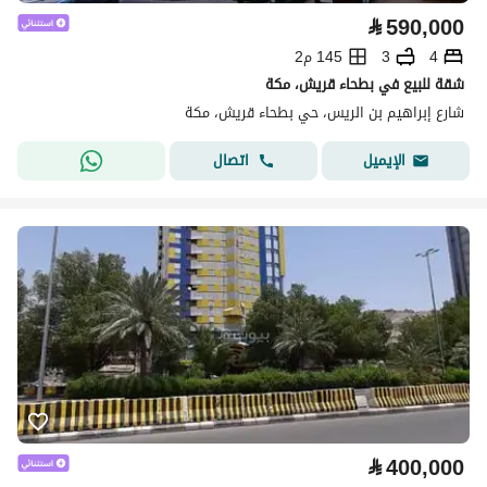
⃁
590,000
4
3
145 م2
شقة للبيع في بطحاء قريش، مكة
شارع إبراهيم بن الريس، حي بطحاء قريش، مكة
اتصال
الإيميل
⃁
400,000