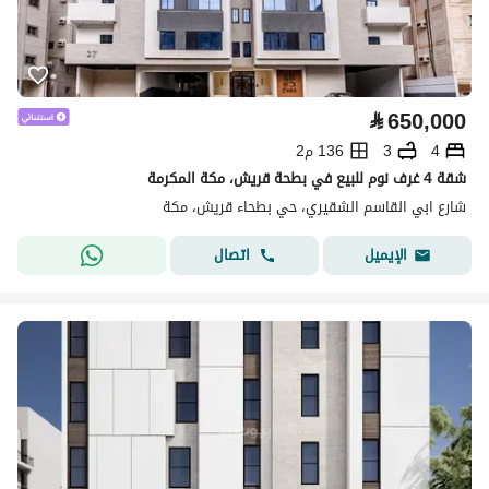
⃁
650,000
4
3
136 م2
شقة 4 غرف نوم للبيع في بطحة قريش، مكة المكرمة
شارع ابي القاسم الشقيري، حي بطحاء قريش، مكة
اتصال
الإيميل