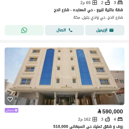
3
2
65 م2
شقة عائلية للبيع - حي المعابده - شارع الحج
شارع الحج، حي وادي جليل، مكة
اتصال
الإيميل
⃁
590,000
4
3
162 م2
روف و شقق تمليك حي السبهاني 510,000