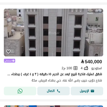
⃁
540,000
استوديو
4
100 م2
شقق تمليك فاخرة للبيع تبعد عن الحرم ١٥ دقيقه ( ٣ و ٤ غرف ) ببطحاء قريش
شارع ذؤيب حبيب رضى الله عنه، حي بطحاء قريش، مكة
اتصال
الإيميل