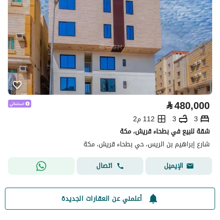
⃁
480,000
3
3
112 م2
شقة للبيع في بطحاء قريش، مكة
شارع إبراهيم بن الريس، حي بطحاء قريش، مكة
اتصال
الإيميل
أعلمني عن العقارات الجديدة