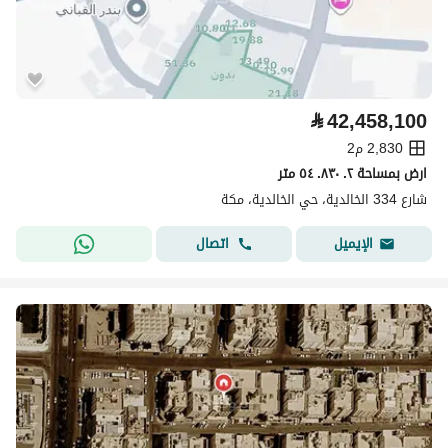
⃁
42,458,100
2,830 م2
ارض بمساحة ٢. ٨٣٠. ٥٤ متر
شارع 334 الخالدية، حي الخالدية، مكة
اتصال
الإيميل