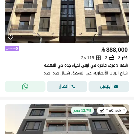
⃁
888,000
3
3
119 م2
شقه 3 غرف فاخره في ارقى احياء جدة حي النهضه
شارع الرباب الأنصاريه، حي النهضة، شمال جدة، جدة
اتصال
الإيميل
في:8 يوليو 2026
13.7% خصم