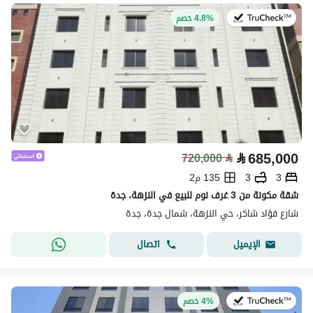
في:8 يوليو 2026
4.8% خصم
⃁
685,000
720,000
⃁
3
3
135 م2
شقة مكونة من 3 غرف نوم للبيع في النزهة، جدة
شارع فؤاد شاكر، حي النزهة، شمال جدة، جدة
اتصال
الإيميل
في:8 يوليو 2026
4% خصم