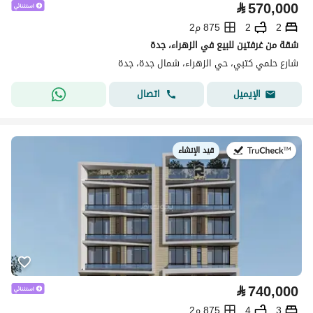
⃁
570,000
2
2
875 م2
شقة من غرفتين للبيع في الزهراء، جدة
شارع حلمي كتبي، حي الزهراء، شمال جدة، جدة
اتصال
الإيميل
قيد الإنشاء
في:
⃁
740,000
3
4
875 م2