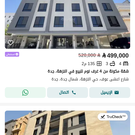
⃁
499,000
520,000
⃁
4
3
135 م2
شقة مكونة من 4 غرف نوم للبيع في النزهة، جدة
شارع اعشى عوف، حي النزهة، شمال جدة، جدة
اتصال
الإيميل
في:22 يوليو 2026