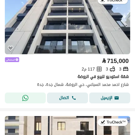
في:29 يوليو 2026
⃁
715,000
3
3
117 م2
شقة استوديو للبيع في الروضة
شارع احمد محمد السباعي، حي الروضة، شمال جدة، جدة
اتصال
الإيميل
في:5 أغسطس 2026