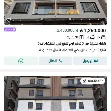
⃁
1,250,000
1,450,000
⃁
5
4
178 م2
شقة مكونة من 5 غرف نوم للبيع في النهضة، جدة
شارع سفينه الامان، حي النهضة، شمال جدة، جدة
اتصال
الإيميل
في:8 يوليو 2026