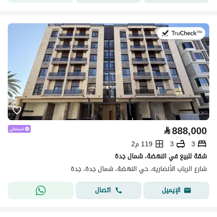
في:13 يوليو 2026
⃁
888,000
3
3
119 م2
شقة للبيع في النهضة، شمال جدة
شارع الرباب الأنصاريه، حي النهضة، شمال جدة، جدة
اتصال
الإيميل