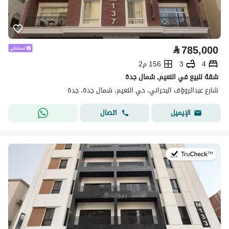
⃁
785,000
4
3
156 م2
شقة للبيع في النعيم, شمال جدة
شارع عبدالروؤف البحراني، حي النعيم، شمال جدة، جدة
اتصال
الإيميل
في:22 يوليو 2026