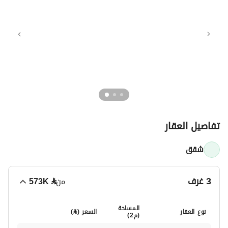
تفاصيل العقار
شقق
3 غرف
من
⃁
573K
المساحة
نوع العقار
السعر (
⃁
)
(م2)