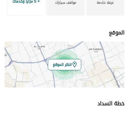
+ 5 مزايا وخدمات
غرفة خادمة
مواقف سيارات
تفاصيل العقار
معمارية عصرية، وبيئة سكنية هادئة.
صُممت الشقق بتوزيع متناغم للمساحات لتحقيق أقصى قدر من
الخطة الرئيسية
الراحة والعملية، بينما تضمن التشطيبات العصرية ومعايير البناء
عالية الجودة تجربة معيشية مستدامة وراقية للسكان.
الموقع
عن المشروع
يُعدّ مشروع T116 مشروعًا سكنيًا مصممًا بعناية فائقة لتلبية
احتياجات العائلات السعودية من خلال شقق واسعة، وتصاميم
معمارية عصرية، وبيئة سكنية هادئة.
انظر الموقع
خطة السداد