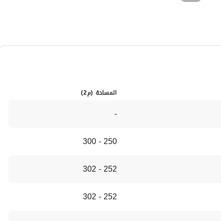
دوء والخصوصية والفخامة في موقع مزدهر ومتصل جيدًا. هذا المشروع هو
هية في مجتمع مرموق.
المساحة (م2)
-
250 - 300
252 - 302
252 - 302