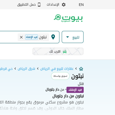
الإعدادات
حمل التطبيق
EN
نبتون
للبيع
قيد الإنشاء
اقرب لك
عقارات للبيع في الرياض
شرق الرياض
حي قرطب
نبتون
تسويق بواسطة
فلل
•
من
دار جلوبال
قيد الإنشاء
نبتون من دار جلوبال
نبتون هو مشروع سكني مرموق يقع بجوار منطقة ال
مطار الملك خالد الدولي، وقد صُمم لخلق واحة هادئة