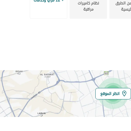
+ 12 مزايا وخدمات
من الطرق
نظام كاميرات
ئيسية
مراقبة
معات.
حجز وحدتهم بدفعة أولى
ط وصحي.
خاء داخل المجتمع.
منظمة.
لصغار.
ريات اليومية.
انظر الموقع
معات.
 داخل المجتمع.
ط وصحي.
خاء داخل المجتمع.