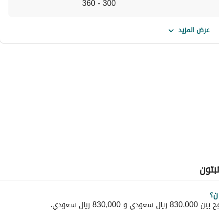
300 - 360
عرض المزيد
نبتون
ن؟
ريال سعودي.