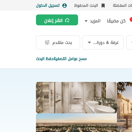
نات المفضلة
البحث المحفوظ
تسجيل الدخول
كن مضيفًا
المزيد
انشر إعلان
غرفة & دورة مياه
بحث متقدم
مسح عوامل التصفية
حفظ البحث