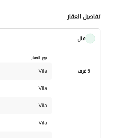
14 دقيقة من مطار الملك خالد الدولي
تفاصيل العقار
يقدم نبتون تجربة معيشية استثنائية، تجمع بين اله
الخيار الأمثل لمن يبحثون عن الأناقة والراحة والرفا
فلل
نوع العقار
5 غرف
Vila 
Vila 
Vila 
Vila 