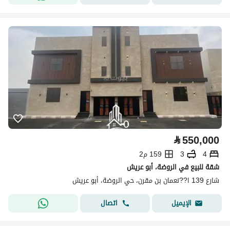
⃁
550,000
4
3
159 م2
شقة للبيع في الروضة، أبو عريش
شارع 139 ا??نعمان بن مقرن، حي الروضة، أبو عريش
اتصال
الإيميل