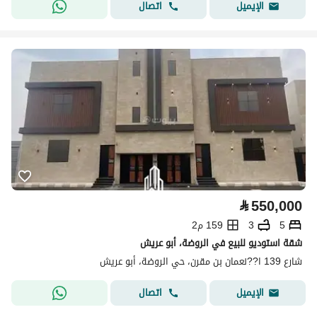
اتصال
الإيميل
⃁
550,000
5
3
159 م2
شقة استوديو للبيع في الروضة، أبو عريش
شارع 139 ا??نعمان بن مقرن، حي الروضة، أبو عريش
اتصال
الإيميل