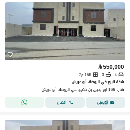
⃁
550,000
4
3
159 م2
شقة للبيع في الروضة، أبو عريش
شارع 166 ابو يحيى بن خضير، حي الروضة، أبو عريش
اتصال
الإيميل