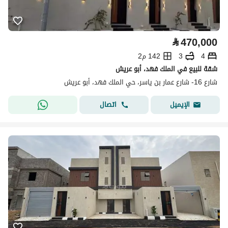
⃁
470,000
4
3
142 م2
شقة للبيع في الملك فهد، أبو عريش
شارع 16- شارع عمار بن ياسر، حي الملك فهد، أبو عريش
اتصال
الإيميل