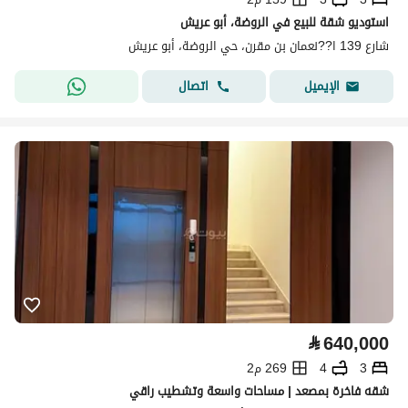
استوديو شقة للبيع في الروضة، أبو عريش
شارع 139 ا??نعمان بن مقرن، حي الروضة، أبو عريش
اتصال
الإيميل
⃁
640,000
3
4
269 م2
شقه فاخرة بمصعد | مساحات واسعة وتشطيب راقي