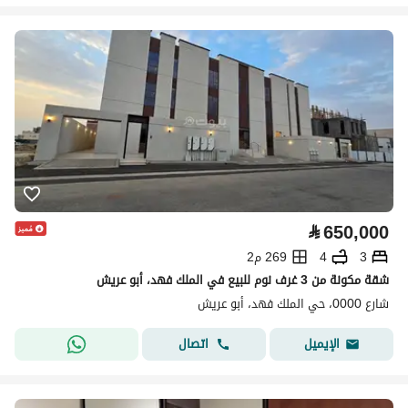
⃁
650,000
3
4
269 م2
شقة مكونة من 3 غرف نوم للبيع في الملك فهد، أبو عريش
شارع 0000، حي الملك فهد، أبو عريش
اتصال
الإيميل