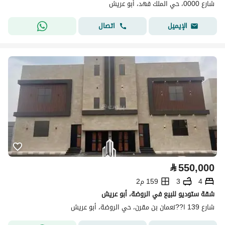
شارع 0000، حي الملك فهد، أبو عريش
اتصال
الإيميل
⃁
550,000
4
3
159 م2
شقة ستوديو للبيع في الروضة، أبو عريش
شارع 139 ا??نعمان بن مقرن، حي الروضة، أبو عريش