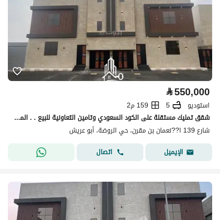
⃁
550,000
استوديو
5
159 م2
شقق تمليك مستقلة على الكود السعودي وتامين التعاونية للبيع . . الموقع :- ابوعريش ( مخطط الصعدي ) ° .
شارع 139 ا??نعمان بن مقرن، حي الروضة، أبو عريش
اتصال
الإيميل