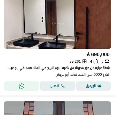
⃁
690,000
3
4
261 م2
شقة عباره عن دور مكونة من 3غرف نوم للبيع حي الملك فهد في ابو عريش جنوب المملكه منطقه واعده
شارع 0000، حي الملك فهد، أبو عريش
اتصال
الإيميل