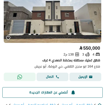
⃁
550,000
4
3
138 م2
شقق تمليك مستقله بمخطط الصعدي 4 غرف
شارع 164 ابو محجن الثقفي، حي الروضة، أبو عريش
اتصال
الإيميل
أعلمني عن العقارات الجديدة
شقق للبيع في أبو عريش
شقق استوديو للبيع في أبو عريش
حي