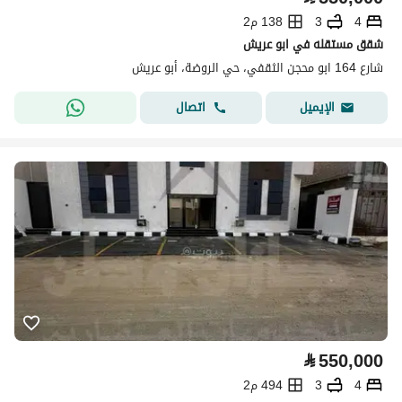
4
3
138 م2
شقق مستقله في ابو عريش
شارع 164 ابو محجن الثقفي، حي الروضة، أبو عريش
اتصال
الإيميل
⃁
550,000
4
3
494 م2