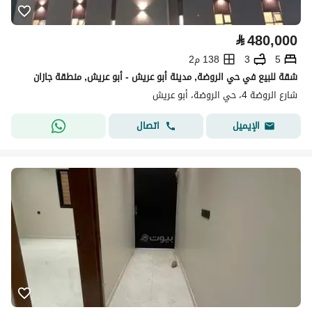
⃁
480,000
5
3
138 م2
شقة للبيع في حي الروضة, مدينة أبو عريش - أبو عريش, منطقة جازان
شارع الروضة 4، حي الروضة، أبو عريش
اتصال
الإيميل