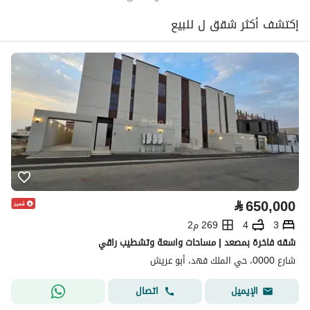
إكتشف أكثر شقق ل للبيع
⃁
650,000
3
4
269 م2
شقه فاخرة بمصعد | مساحات واسعة وتشطيب راقي
شارع 0000، حي الملك فهد، أبو عريش
اتصال
الإيميل