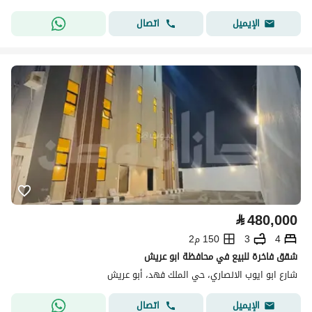
اتصال
الإيميل
⃁
480,000
4
3
150 م2
شقق فاخرة للبيع في محافظة ابو عريش
شارع ابو ايوب الانصاري، حي الملك فهد، أبو عريش
اتصال
الإيميل