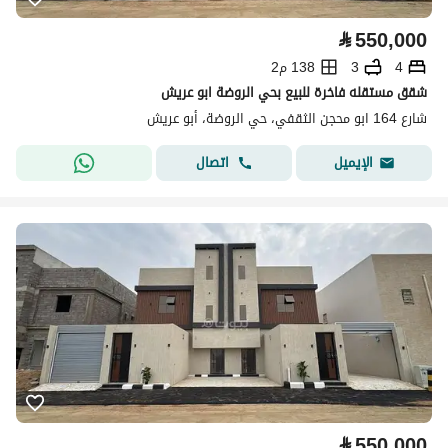
⃁
550,000
4
3
138 م2
شقق مستقله فاخرة للبيع بحي الروضة ابو عريش
شارع 164 ابو محجن الثقفي، حي الروضة، أبو عريش
اتصال
الإيميل
⃁
550,000