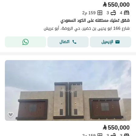
⃁
550,000
4
3
159 م2
شقق تمليك مستقله على الكود السعودي
شارع 166 ابو يحيى بن خضير، حي الروضة، أبو عريش
اتصال
الإيميل
⃁
550,000
3
3
159 م2