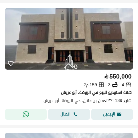
⃁
550,000
4
3
159 م2
شقة استوديو للبيع في الروضة، أبو عريش
شارع 139 ا??نعمان بن مقرن، حي الروضة، أبو عريش
اتصال
الإيميل