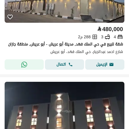
⃁
480,000
4
3
288 م2
شقة للبيع في حي الملك فهد, مدينة أبو عريش - أبو عريش, منطقة جازان
شارع احمد عبدالجبار، حي الملك فهد، أبو عريش
اتصال
الإيميل