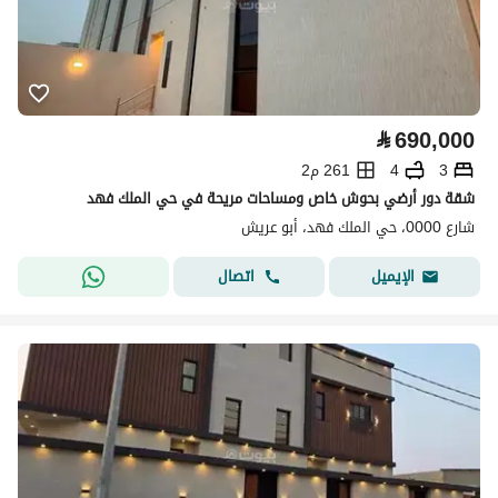
⃁
690,000
3
4
261 م2
شقة دور أرضي بحوش خاص ومساحات مريحة في حي الملك فهد
شارع 0000، حي الملك فهد، أبو عريش
اتصال
الإيميل