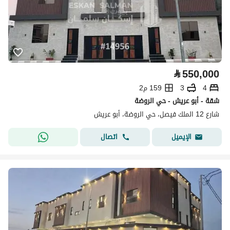
⃁
550,000
4
3
159 م2
شقة - أبو عريش - حي الروضة
شارع 12 الملك فيصل، حي الروضة، أبو عريش
اتصال
الإيميل