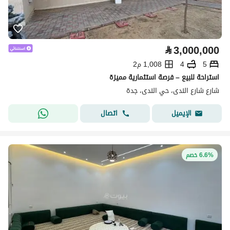
⃁
3,000,000
5
4
1,008 م2
استراحة للبيع – فرصة استثمارية مميزة
شارع شارع الندى، حي الندى، جدة
اتصال
الإيميل
6.6% خصم