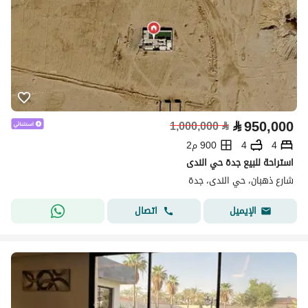
⃁
950,000
1,000,000
⃁
4
4
900 م2
استراحة للبيع جدة حي الندى
شارع ذهبان، حي الندى، جدة
اتصال
الإيميل