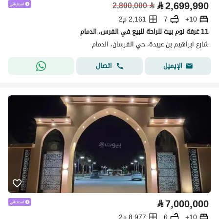
⃁
2,699,990
2,800,000
⃁
10+
7
2,161 م2
11 غرفة نوم بيت للراحة للبيع في الفرس، الدمام
شارع ابراهيم بن عبيدة، حي الفرسان، الدمام
اتصال
الإيميل
⃁
7,000,000
10+
6
8,977 م2