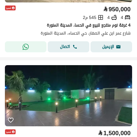
⃁
950,000
4
4
545 م2
4 غرفة نوم منتجع للبيع في الحسا، المدينة المنورة
شارع عمر ابن علي الصفار، حي الحساء، المدينة المنورة
اتصال
الإيميل
⃁
1,500,000