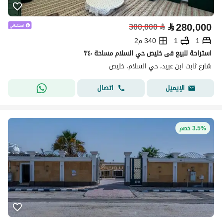
⃁
280,000
300,000
⃁
1
1
340 م2
استراحة للبيع فى خليص حي السلام مساحة ٣٤٠
شارع ثابت ابن عبيد، حي السلام، خليص
اتصال
الإيميل
3.5% خصم