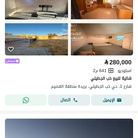
⃁
280,000
استوديو
641 م2
شالية للبيع خب الجطيلي
شارع 1، حي خب الجطيلي، بريدة منطقة القصيم
اتصال
الإيميل