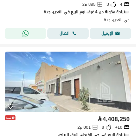
4
3
895 م2
استراحة مكونة من 4 غرف نوم للبيع في الغدير، جدة
حي الغدير، جدة
اتصال
الإيميل
⃁
4,408,250
10+
8
801 م2
استراحة للبيع في حي الفيحاء، شرق الرياض