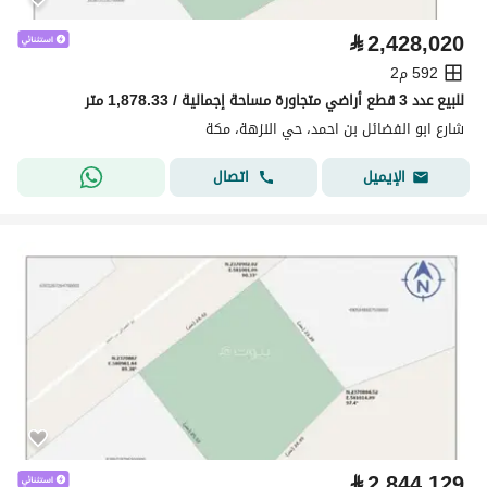
⃁
2,428,020
592 م2
للبيع عدد 3 قطع أراضي متجاورة مساحة إجمالية / 1,878.33 متر
شارع ابو الفضائل بن احمد، حي النزهة، مكة
اتصال
الإيميل
⃁
2,844,129