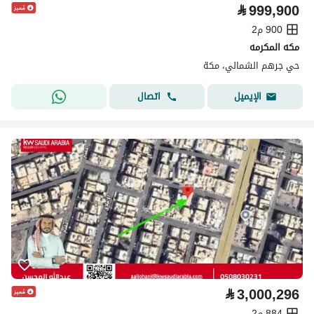
⃁
999,900
900 م2
مكه المكرمه
حي جرهم الشمالي، مكة
اتصال
الإيميل
⃁
3,000,296
884 م2