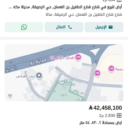
أرض للبيع في شارع شارع الطفيل بن النعمان, حي الرصيفة, مدينة مكه المكرمه, منطقة مكة المكرمة
شارع شارع الطفيل بن النعمان، حي الرصيفة، مكة
اتصال
الإيميل
⃁
42,458,100
2,830 م2
ارض بمساحة ٢. ٨٣٠. ٥٤ متر