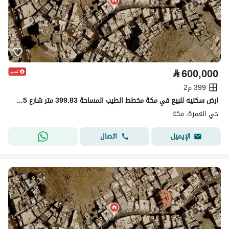
⃁
600,000
399 م2
ارض سكنيه للبيع في مكة مخطط الطيب المساحة 399.83 متر شارع 15 متر مطلوب 600 الف صافي بدون الضريبه و بدون العموله
حي العمرة، مكة
اتصال
الإيميل