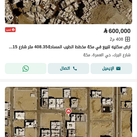
⃁
600,000
408 م2
ارض سكنيه للبيع في مكة مخطط الطيب المساحة408.35 متر شارع 15 متر مطلوب 600 الف صافي بدون الضريبه و بدون العموله
شارع البرك، حي العمرة، مكة
اتصال
الإيميل