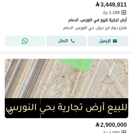
⃁
3,449,811
1,189 م2
أرض تجارية للبيع في النورس، الدمام
شارع دينار ابن حيان، حي النورس، الدمام
اتصال
الإيميل
⃁
2,900,000
1,000 م2