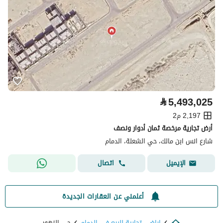
⃁
5,493,025
2,197 م2
أرض تجارية مرخصة ثمان أدوار ونصف
شارع انس ابن مالك، حي الشعلة، الدمام
اتصال
الإيميل
أعلمني عن العقارات الجديدة
اراضي تجارية للبيع في الدمام
حي الزهور