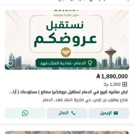
⃁
1,890,000
1,050 م2
ارض صناعيه للبيع في الدمام نستقبل عروضكم| مصانع | مستودعات | أراضٍي | عقارات صناعية.
شارع يعقوب بن اوس، حي ضاحية الملك فهد، الدمام
اتصال
الإيميل