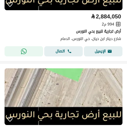
⃁
2,884,050
994 م2
أرض تجارية للبيع بحي النورس
شارع دينار ابن حيان، حي النورس، الدمام
اتصال
الإيميل