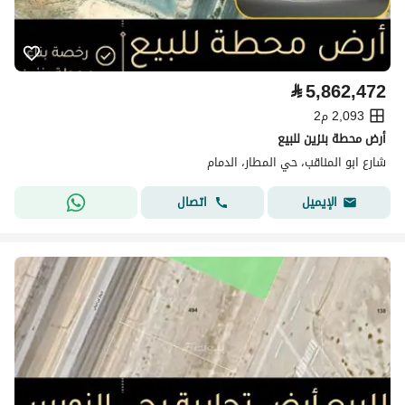
⃁
5,862,472
2,093 م2
أرض محطة بنزين للبيع
شارع ابو المناقب، حي المطار، الدمام
اتصال
الإيميل