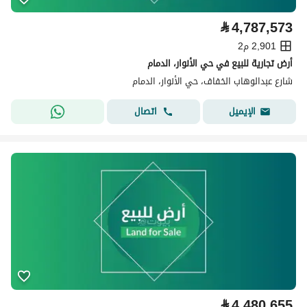
⃁
4,787,573
2,901 م2
أرض تجارية للبيع في حي الأنوار، الدمام
شارع عبدالوهاب الخفاف، حي الأنوار، الدمام
اتصال
الإيميل
⃁
4,480,655