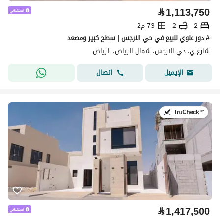
⃁
1,113,750
2
2
73 م2
# دور علوي للبيع في حي النرجس | سطح كبير ومصعد
شارع ي، حي النرجس، شمال الرياض، الرياض
اتصال
الإيميل
في:28 يوليو 2026
⃁
1,417,500