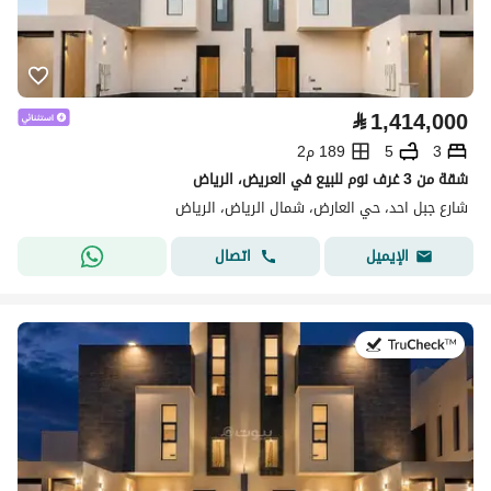
⃁
1,414,000
3
5
189 م2
شقة من 3 غرف نوم للبيع في العريض، الرياض
شارع جبل احد، حي العارض، شمال الرياض، الرياض
اتصال
الإيميل
في:4 أغسطس 2026