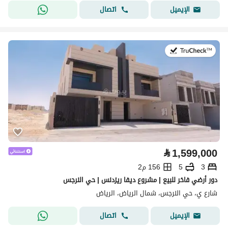
اتصال
الإيميل
في:28 يوليو 2026
⃁
1,599,000
3
5
156 م2
دور أرضي فاخر للبيع | مشروع ديفا ريزدنس | حي النرجس
شارع ي، حي النرجس، شمال الرياض، الرياض
اتصال
الإيميل