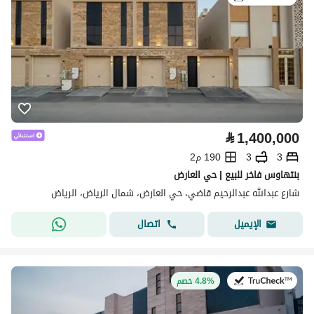
⃁
1,400,000
3
3
190 م2
بنتهاوس فاخر للبيع | حي العارض
شارع عبدالله عبدالرحيم قاضي، حي العارض، شمال الرياض، الرياض
اتصال
الإيميل
في:20 يوليو 2026
4.8% خصم