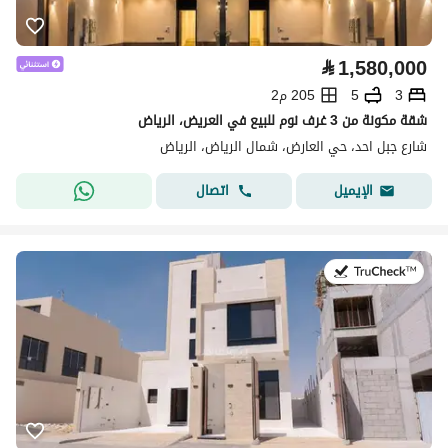
⃁
1,580,000
3
5
205 م2
شقة مكونة من 3 غرف نوم للبيع في العريض، الرياض
شارع جبل احد، حي العارض، شمال الرياض، الرياض
اتصال
الإيميل
في:28 يوليو 2026