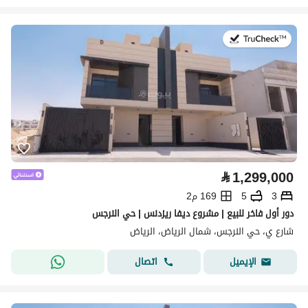
في:28 يوليو 2026
⃁
1,299,000
3
5
169 م2
دور أول فاخر للبيع | مشروع ديفا ريزدنس | حي النرجس
شارع ي، حي النرجس، شمال الرياض، الرياض
اتصال
الإيميل