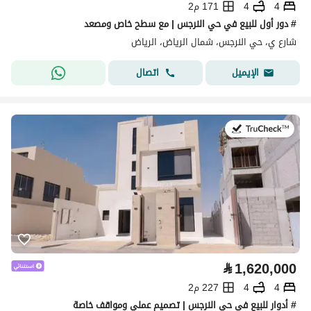
4
4
171 م2
# دور أول للبيع في حي النرجس | مع سطح خاص ومصعد
شارع ي، حي النرجس، شمال الرياض، الرياض
اتصال
الإيميل
في:28 يوليو 2026
⃁
1,620,000
4
4
227 م2
# أدوار للبيع في حي النرجس | تصميم عملي ومواقف خاصة