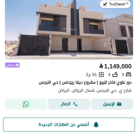
في:28 يوليو 2026
⃁
1,149,000
3
4
91 م2
دور علوي فاخر للبيع | مشروع ديفا ريزدنس | حي النرجس
شارع ي، حي النرجس، شمال الرياض، الرياض
اتصال
الإيميل
أعلمني عن العقارات الجديدة