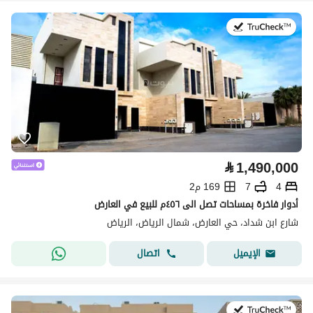
في:4 أغسطس 2026
⃁
1,490,000
4
7
169 م2
أدوار فاخرة بمساحات تصل الى ٤٥٦م للبيع في العارض
شارع ابن شداد، حي العارض، شمال الرياض، الرياض
اتصال
الإيميل
في:27 يوليو 2026