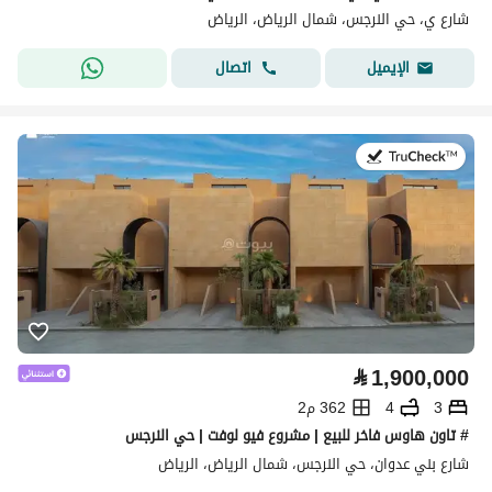
شارع ي، حي النرجس، شمال الرياض، الرياض
اتصال
الإيميل
في:16 يوليو 2026
⃁
1,900,000
3
4
362 م2
# تاون هاوس فاخر للبيع | مشروع فيو لوفت | حي النرجس
شارع بني عدوان، حي النرجس، شمال الرياض، الرياض