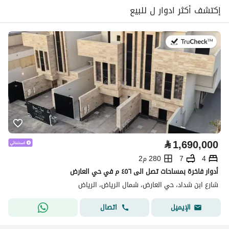
إكتشف أكثر ادوار ل للبيع
في:4 أغسطس 2026
⃁
1,690,000
4
7
280 م2
أدوار فاخرة بمساحات تصل الى ٤٥٦ م في حي العارض
شارع ابن شداد، حي العارض، شمال الرياض، الرياض
اتصال
الإيميل