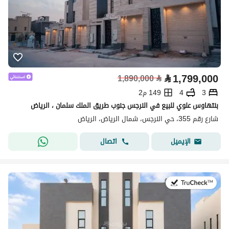
⃁
1,799,000
1,890,000
⃁
3
4
149 م2
بنتهاوس علوي للبيع في النرجس جنوب طريق الملك سلمان ، الرياض
شارع رقم 355، حي النرجس، شمال الرياض، الرياض
اتصال
الإيميل
في:4 أغسطس 2026