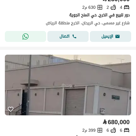
4
2
630 م2
دور للبيع في الخرج, حي المنح الجوية
شارع غير مسمى، حي الريحان، الخرج منطقة الرياض
اتصال
الإيميل
⃁
680,000
6
6
399 م2