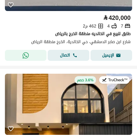
⃁
420,000
7
4
462 م2
طابق للبيع في الخالديه منطقة الخرج بالرياض
شارع ابن صابر الدمشقي، حي الخالدية، الخرج منطقة الرياض
اتصال
الإيميل
في:11 يوليو 2026
3.6% خصم