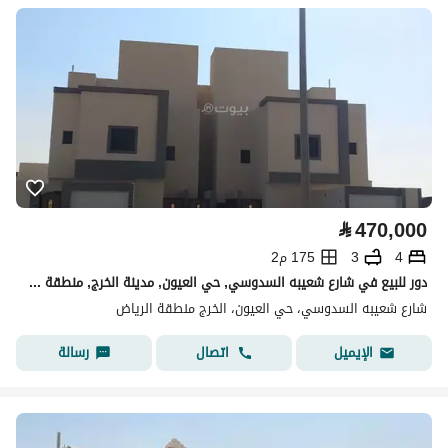
⃁
470,000
4
3
175 م2
دور للبيع في شارع شعيبه السدوسي, حي العيون, مدينة الخرج, منطقة الرياض
شارع شعيبه السدوسي، حي العيون، الخرج منطقة الرياض
اتصال
رسالة
الإيميل