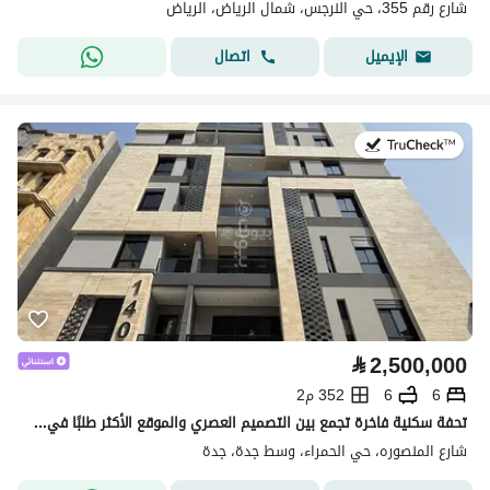
شارع رقم 355، حي النرجس، شمال الرياض، الرياض
اتصال
الإيميل
في:31 يوليو 2026
⃁
2,500,000
6
6
352 م2
تحفة سكنية فاخرة تجمع بين التصميم العصري والموقع الأكثر طلبًا في قلب جدة – حي الحمراء جاهز للإفراغ الفوري
شارع المنصوره، حي الحمراء، وسط جدة، جدة