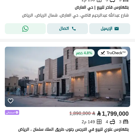
بنتهاوس فاخر للبيع | حي العارض
شارع عبدالله عبدالرحيم قاضي، حي العارض، شمال الرياض، الرياض
اتصال
الإيميل
في:20 يوليو 2026
4.8% خصم
⃁
1,799,000
1,890,000
⃁
3
4
149 م2
بنتهاوس علوي للبيع في النرجس جنوب طريق الملك سلمان ، الرياض