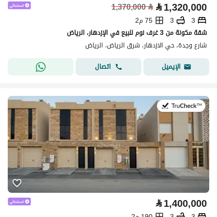
⃁
1,320,000
1,370,000
⃁
3
3
75 م2
شقة مكونة من 3 غرف نوم للبيع في الإزدهار، الرياض
شارع وجدة، حي الازدهار، شرق الرياض، الرياض
اتصال
الإيميل
في:27 يوليو 2026
⃁
1,400,000
3
3
190 م2