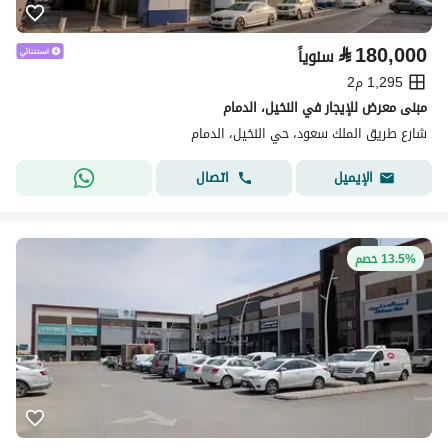
⃁
180,000
سنوياً
1,295 م2
مبنى معرض للإيجار في النخيل، الدمام
شارع طريق الملك سعود، حي النخيل، الدمام
اتصال
الإيميل
13.5% خصم