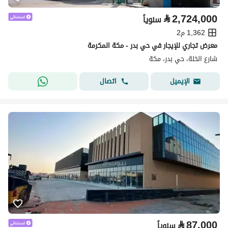
⃁
2,724,000
سنوياً
1,362 م2
معرض تجاري للإيجار في حي بدر - مكة المكرمة
شارع الخلة، حي بدر، مكة
اتصال
الإيميل
⃁
87,000
سنوياً