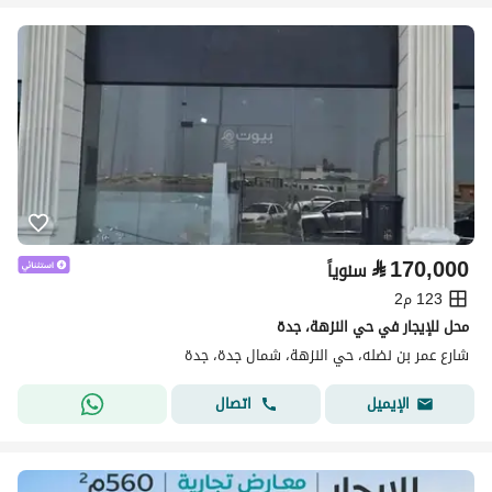
⃁
170,000
سنوياً
123 م2
محل للإيجار في حي النزهة، جدة
شارع عمر بن نضله، حي النزهة، شمال جدة، جدة
اتصال
الإيميل