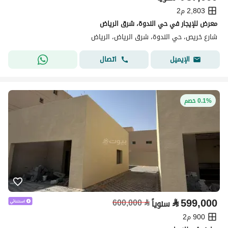
2,803 م2
معرض للإيجار في حي الندوة، شرق الرياض
شارع خريص، حي الندوة، شرق الرياض، الرياض
اتصال
الإيميل
0.1% خصم
⃁
599,000
600,000
⃁
سنوياً
900 م2