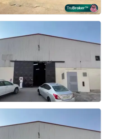
Tru
Broker
™