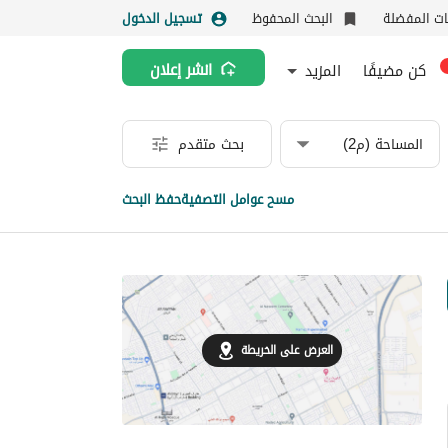
نات المفضلة
البحث المحفوظ
تسجيل الدخول
كن مضيفًا
المزيد
انشر إعلان
المساحة (م2)
بحث متقدم
مسح عوامل التصفية
حفظ البحث
العرض على الخريطة