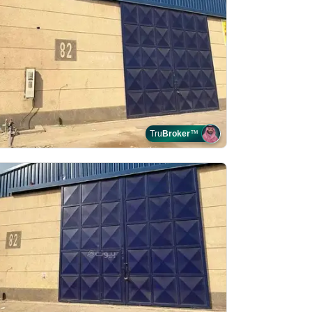
Tru
Broker
™