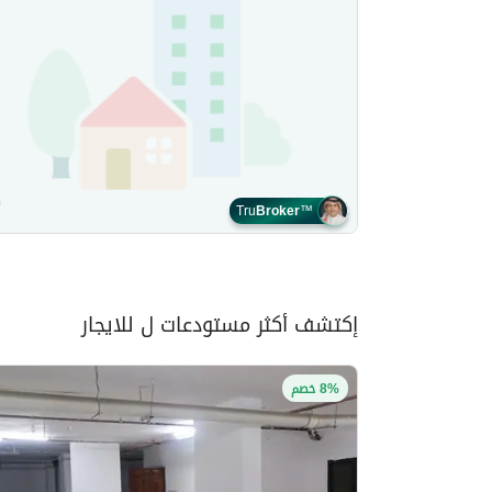
Tru
Broker
™
إكتشف أكثر مستودعات ل للايجار
8% خصم