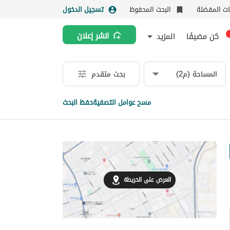
نات المفضلة
البحث المحفوظ
تسجيل الدخول
كن مضيفًا
المزيد
انشر إعلان
المساحة (م2)
بحث متقدم
مسح عوامل التصفية
حفظ البحث
العرض على الخريطة