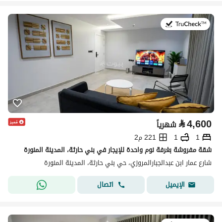
في:19 يوليو 2026
⃁
4,600
شهرياً
1
1
221 م2
شقة مفروشة بغرفة نوم واحدة للإيجار في بني حارثة، المدينة المنورة
شارع عمار ابن عبدالجبارالمروزي، حي بني حارثة، المدينة المنورة
اتصال
الإيميل