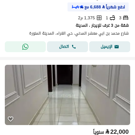
ادفع شهرياً
⃁
6,688
مع
3
1
1,375 م2
شقة من 3 غرف للإيجار ، المدينة
شارع محمد بن ابي معشر المدني، حي الغراء، المدينة المنورة
اتصال
الإيميل
⃁
22,000
سنوياً