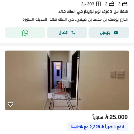
3
2
303 م2
شقة من 3 غرف نوم للإيجار في الملك فهد
شارع يوسف بن محمد بن صيفي، حي الملك فهد، المدينة المنورة
اتصال
الإيميل
⃁
25,000
سنوياً
ادفع شهرياً
⃁
2,229
مع