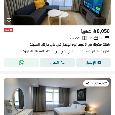
⃁
8,050
شهرياً
3
2
221 م2
شقة مكونة من 3 غرف نوم للإيجار في بني حارثة، المدينة
شارع عمار ابن عبدالجبارالمروزي، حي بني حارثة، المدينة المنورة
اتصال
الإيميل
في:19 يوليو 2026