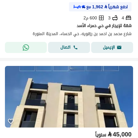
ادفع شهرياً
⃁
1,962
مع
4
3
600 م2
شقة للإيجار في حي حمراء الأسد
شارع محمد بن احمد بن رزقويه، حي الحساء، المدينة المنورة
اتصال
الإيميل
⃁
45,000
سنوياً