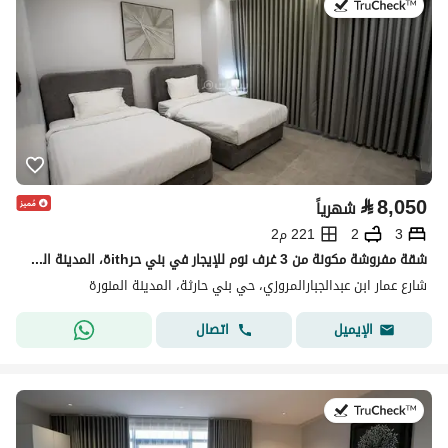
في:19 يوليو 2026
⃁
8,050
شهرياً
3
2
221 م2
شقة مفروشة مكونة من 3 غرف نوم للإيجار في بني حرithة، المدينة المنورة
شارع عمار ابن عبدالجبارالمروزي، حي بني حارثة، المدينة المنورة
اتصال
الإيميل
في:19 يوليو 2026