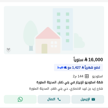
⃁
16,000
سنوياً
ادفع شهرياً
⃁
1,427
مع
استوديو
144 م2
شقة استوديو للإيجار في بني ذفار، المدينة المنورة
شارع زيد بن لبيد الانصاري، حي بني ظفر، المدينة المنورة
اتصال
الإيميل