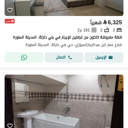
⃁
6,325
شهرياً
2
2
181 م2
شقة مفروشة تتكون من غرفتين للإيجار في بني حارثة، المدينة المنورة
شارع عمار ابن عبدالجبارالمروزي، حي بني حارثة، المدينة المنورة
اتصال
الإيميل