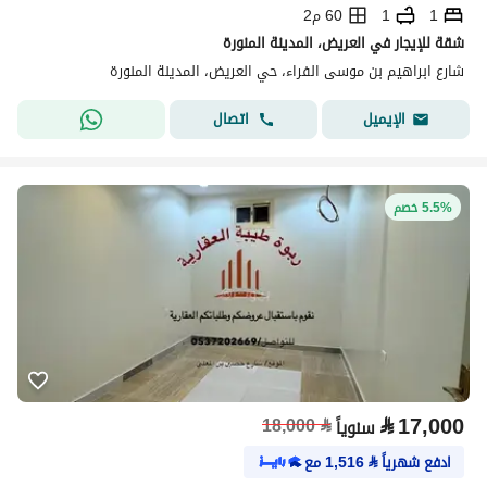
1
1
60 م2
شقة للإيجار في العريض، المدينة المنورة
شارع ابراهيم بن موسى الفراء، حي العريض، المدينة المنورة
اتصال
الإيميل
5.5% خصم
⃁
17,000
18,000
⃁
سنوياً
ادفع شهرياً
⃁
1,516
مع