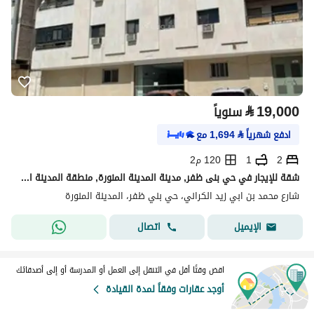
⃁
19,000
سنوياً
ادفع شهرياً
⃁
1,694
مع
2
1
120 م2
شقة للإيجار في حي بنى ظفر, مدينة المدينة المنورة, منطقة المدينة المنورة
شارع محمد بن ابي زيد الكراني، حي بني ظفر، المدينة المنورة
اتصال
الإيميل
اقض وقتًا أقل في التنقل إلى العمل أو المدرسة أو إلى أصدقائك
أوجد عقارات وفقاً لمدة القيادة