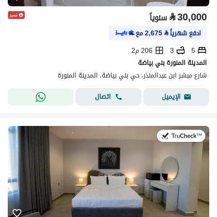
⃁
30,000
سنوياً
ادفع شهرياً
⃁
2,675
مع
5
3
206 م2
المدينة المنورة بني بياضة
شارع مبشر ابن عبدالمنذر، حي بني بياضة، المدينة المنورة
اتصال
الإيميل
في:19 يوليو 2026