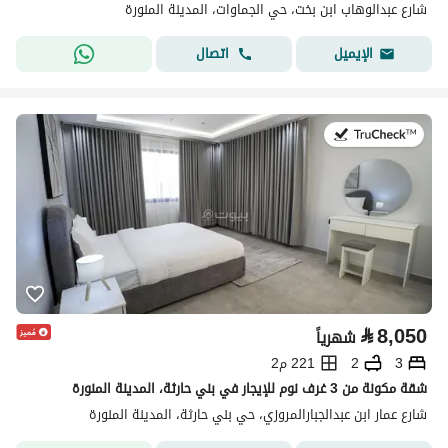
شارع عبدالوهاب ابن بخت، حي الجماوات، المدينة المنورة
اتصال
الإيميل
في:19 يوليو 2026
⃁
8,050
شهرياً
3
2
221 م2
شقة مكونة من 3 غرف نوم للإيجار في بني حارثة، المدينة المنورة
شارع عمار ابن عبدالجبارالمروزي، حي بني حارثة، المدينة المنورة