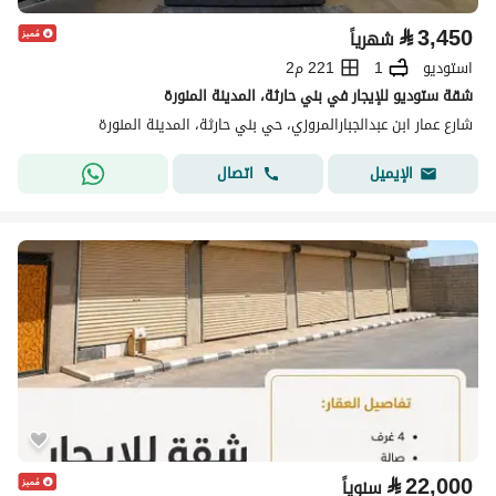
⃁
3,450
شهرياً
استوديو
1
221 م2
شقة ستوديو للإيجار في بني حارثة، المدينة المنورة
شارع عمار ابن عبدالجبارالمروزي، حي بني حارثة، المدينة المنورة
اتصال
الإيميل
⃁
22,000
سنوياً