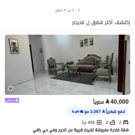
1 - 4 من 4 شقق
إكتشف أكثر شقق ل للايجار
⃁
40,000
سنوياً
ادفع شهرياً
⃁
3,567
مع
2
2
406 م2
شقة فاخرة مفروشة للايجار قريبة من الحرم وفي حي راقي