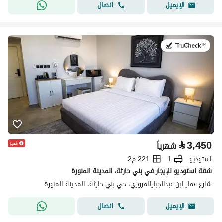
اتصال
الإيميل
في:19 يوليو 2026
⃁
3,450
شهرياً
استوديو
1
221 م2
شقة استوديو للإيجار في بني حارثة، المدينة المنورة
شارع عمار ابن عبدالجبارالمروزي، حي بني حارثة، المدينة المنورة
اتصال
الإيميل