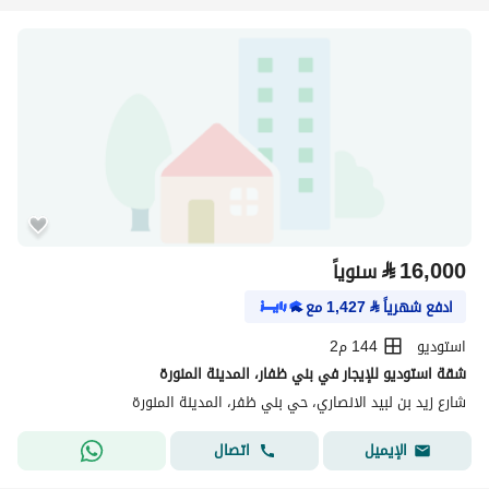
⃁
16,000
سنوياً
ادفع شهرياً
⃁
1,427
مع
استوديو
144 م2
شقة استوديو للإيجار في بني ظفار، المدينة المنورة
شارع زيد بن لبيد الانصاري، حي بني ظفر، المدينة المنورة
اتصال
الإيميل