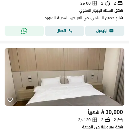
2
2
80 م2
شقق الملاك للإيجار السنوي
شارع حصين السلمي، حي العريض، المدينة المنورة
اتصال
الإيميل
⃁
30,000
شهرياً
2
2
120 م2
شقة مفروشة حي الجمعة