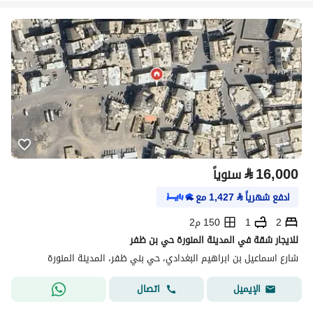
⃁
16,000
سنوياً
ادفع شهرياً
⃁
1,427
مع
2
1
150 م2
للايجار شقة في المدينة المنورة حي بن ظفر
شارع اسماعيل بن ابراهيم البغدادي، حي بني ظفر، المدينة المنورة
اتصال
الإيميل