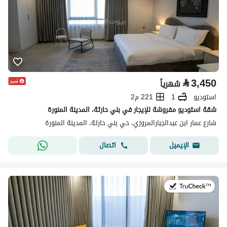
⃁
3,450
شهرياً
استوديو
1
221 م2
شقة استوديو مفروشة للإيجار في بني حارثة، المدينة المنورة
شارع عمار ابن عبدالجبارالمروزي، حي بني حارثة، المدينة المنورة
اتصال
الإيميل
في:19 يوليو 2026