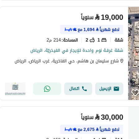
⃁
19,000
سنوياً
ادفع شهرياً
⃁
1,694
مع
شقة
1
2
214 م2
المساحة
:
شقة غرفـة نوم واحدة للإيجار في الفيخريّة، الرياض
شارع سليمان بن هاشم، حي الفاخرية، غرب الرياض، الرياض
الإيميل
اتصال
⃁
30,000
سنوياً
ادفع شهرياً
⃁
2,675
مع