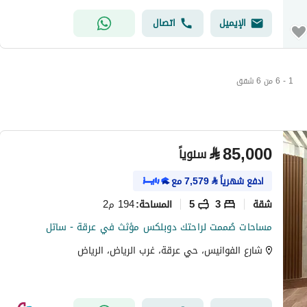
الإيميل
اتصال
1 - 6 من 6 شقق
⃁
85,000
سنوياً
ادفع شهرياً
⃁
7,579
مع
شقة
3
5
194 م2
المساحة
:
مساحات صُممت لراحتك دوبلكس مؤثث في عرقة - ساتل
شارع الفوانيس، حي عرقة، غرب الرياض، الرياض