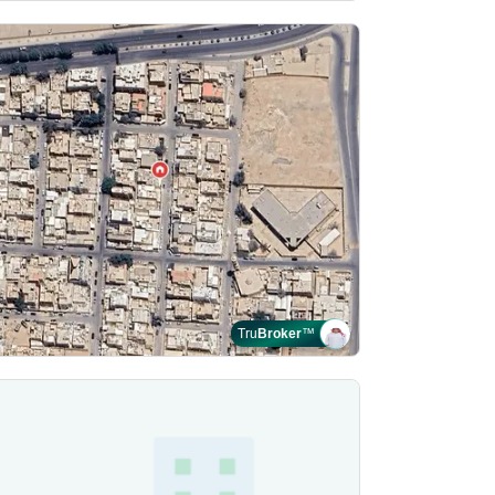
Tru
Broker
™