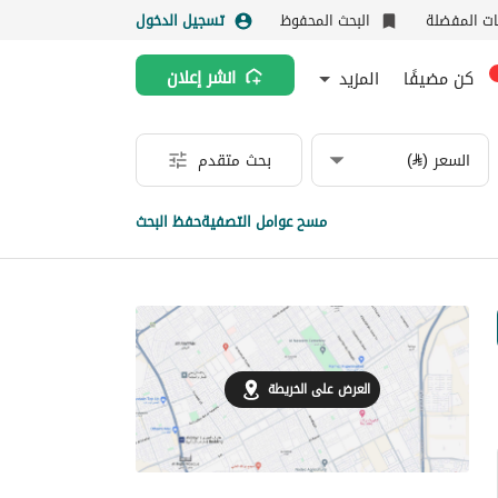
نات المفضلة
البحث المحفوظ
تسجيل الدخول
كن مضيفًا
المزيد
انشر إعلان
السعر (⃁)
بحث متقدم
مسح عوامل التصفية
حفظ البحث
العرض على الخريطة