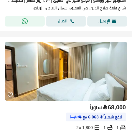
استوديو كبير وواسع | موقع مميز في العقيق | ٦,٢٠٠ ريال/شهر | تنظيف أسبوعي مجاني
شارع قلعة صلاح الدين، حي العقيق، شمال الرياض، الرياض
اتصال
الإيميل
⃁
68,000
سنوياً
ادفع شهرياً
⃁
6,063
مع
1
1
1,800 م2