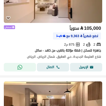
⃁
105,000
سنوياً
ادفع شهرياً
⃁
9,363
مع
2
2
875 م2
جاهزة للسكن | شقة مؤثثة بالقرب من كافد - ساتل
شارع العثيمة الجديدة، حي العقيق، شمال الرياض، الرياض
اتصال
الإيميل