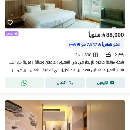
⃁
88,000
سنوياً
ادفع شهرياً
⃁
7,847
مع
2
1
1,800 م2
شقة مؤثثة فاخرة للإيجار في حي العقيق | غرفتان وصالة | قريبة من البوليفارد وكافد
شارع الامير محمد ابن سعد ابن عبدالعزيز، حي العقيق، شمال الرياض، الرياض
اتصال
الإيميل