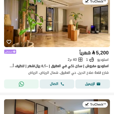
في:16 يوليو 2026
⃁
5,200
شهرياً
استوديو
1
40 م2
استوديو مفروش | سكن ذكي في العقيق | ٥,٢٠٠ ريال/شهر | تنظيف أسبوعي مجاني
شارع قلعة صلاح الدين، حي العقيق، شمال الرياض، الرياض
اتصال
الإيميل
في:25 يوليو 2026