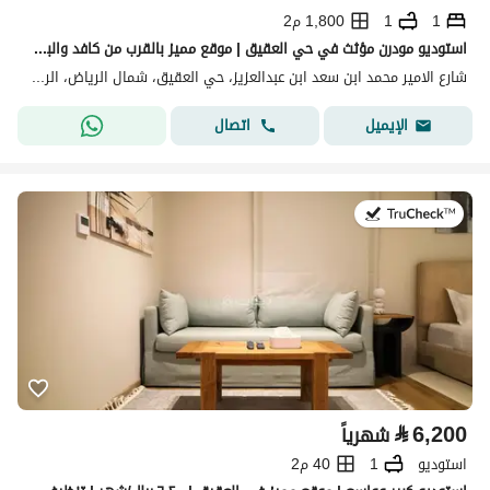
1
1
1,800 م2
استوديو مودرن مؤثث في حي العقيق | موقع مميز بالقرب من كافد والبوليفارد
شارع الامير محمد ابن سعد ابن عبدالعزيز، حي العقيق، شمال الرياض، الرياض
اتصال
الإيميل
في:19 يوليو 2026
⃁
6,200
شهرياً
استوديو
1
40 م2