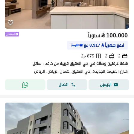
⃁
100,000
سنوياً
ادفع شهرياً
⃁
8,917
مع
2
2
875 م2
شقة غرفتين وصالة في حي العقيق قريبة من كافد - ساتل
شارع العثيمة الجديدة، حي العقيق، شمال الرياض، الرياض
اتصال
الإيميل