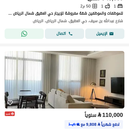
1
1
50 م2
للموظفات والموظفين شقة مفروشة للإيجار حي العقيق شمال الرياض غرفة وصالة
شارع عبدالله بن سيف، حي العقيق، شمال الرياض، الرياض
اتصال
الإيميل
⃁
110,000
سنوياً
ادفع شهرياً
⃁
9,808
مع