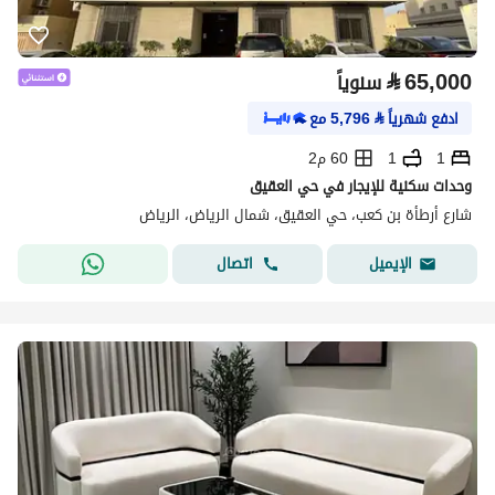
⃁
65,000
سنوياً
ادفع شهرياً
⃁
5,796
مع
1
1
60 م2
وحدات سكنية للإيجار في حي العقيق
شارع أرطأة بن كعب، حي العقيق، شمال الرياض، الرياض
اتصال
الإيميل