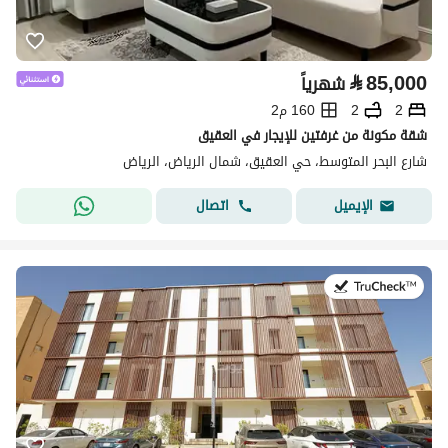
⃁
85,000
شهرياً
2
2
160 م2
شقة مكونة من غرفتين للإيجار في العقيق
شارع البحر المتوسط، حي العقيق، شمال الرياض، الرياض
اتصال
الإيميل
في:25 يوليو 2026