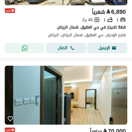
⃁
6,890
شهرياً
1
1
45 م2
شقة للايجار في حي العقيق، شمال الرياض
شارع الوديان، حي العقيق، شمال الرياض، الرياض
اتصال
الإيميل
⃁
70,000
سنوياً