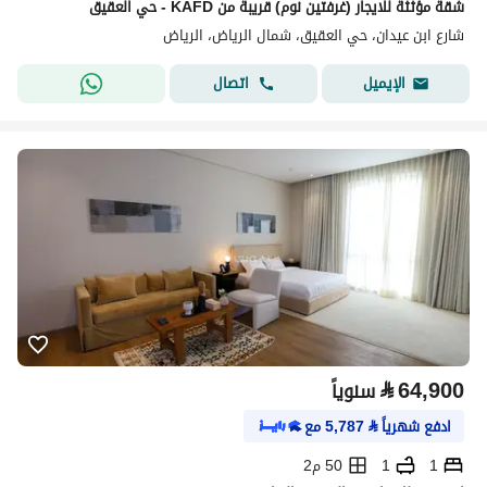
شقة مؤثثة للايجار (غرفتين نوم) قريبة من KAFD - حي العقيق
شارع ابن عيدان، حي العقيق، شمال الرياض، الرياض
اتصال
الإيميل
⃁
64,900
سنوياً
ادفع شهرياً
⃁
5,787
مع
1
1
50 م2