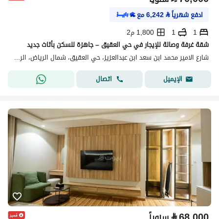
ادفع شهرياً
⃁
6,242
مع
1
1
1,800 م2
شقة غرفة وصالة للإيجار في حي العقيق – جاهزة للسكن بأثاث جديد
شارع الامير محمد ابن سعد ابن عبدالعزيز، حي العقيق، شمال الرياض، الرياض
اتصال
الإيميل
⃁
68,000
سنوياً