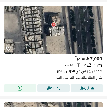
⃁
7,000
سنوياً
3
2
145 م2
شقة للإيجار في حي الخزامى، الخبر
شارع الملك خالد، حي الخزامى، الخبر
اتصال
الإيميل