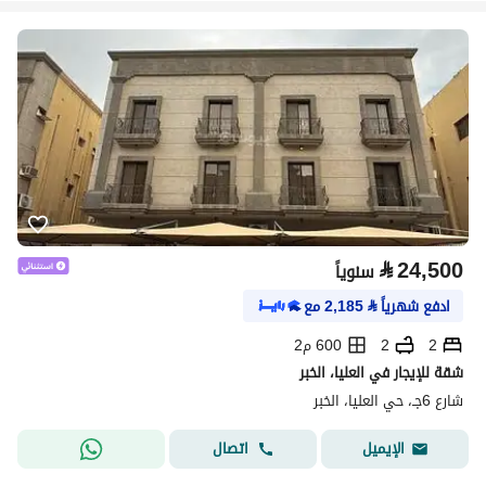
⃁
24,500
سنوياً
ادفع شهرياً
⃁
2,185
مع
2
2
600 م2
شقة للإيجار في العليا، الخبر
شارع 6جـ، حي العليا، الخبر
اتصال
الإيميل