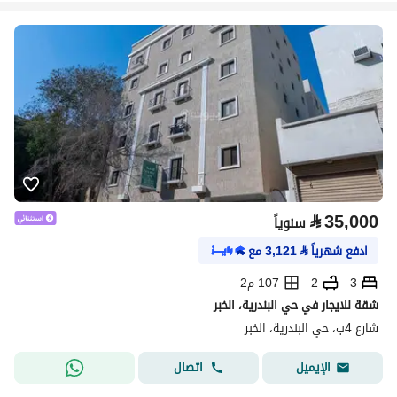
⃁
35,000
سنوياً
ادفع شهرياً
⃁
3,121
مع
3
2
107 م2
شقة للايجار في حي البندرية، الخبر
شارع 4ب، حي البندرية، الخبر
اتصال
الإيميل