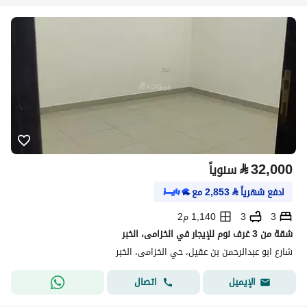
⃁
32,000
سنوياً
ادفع شهرياً
⃁
2,853
مع
3
3
1,140 م2
شقة من 3 غرف نوم للإيجار في الخزامى، الخبر
شارع ابو عبدالرحمن بن عقيل، حي الخزامى، الخبر
اتصال
الإيميل