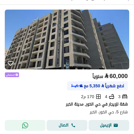
⃁
60,000
سنوياً
ادفع شهرياً
⃁
5,350
مع
3
4
170 م2
شقة للإيجار في حي الخور, مدينة الخبر
شارع 5، حي الخور، الخبر
اتصال
الإيميل