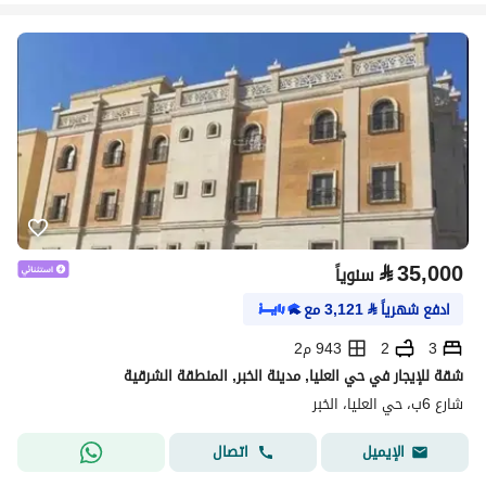
⃁
35,000
سنوياً
ادفع شهرياً
⃁
3,121
مع
3
2
943 م2
شقة للإيجار في حي العليا, مدينة الخبر, المنطقة الشرقية
شارع 6ب، حي العليا، الخبر
اتصال
الإيميل