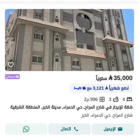
⃁
35,000
سنوياً
ادفع شهرياً
⃁
3,121
مع
4
3
996 م2
شقة للإيجار في شارع المراح, حي الحمراء, مدينة الخبر, المنطقة الشرقية
شارع المراح، حي الحمراء، الخبر
اتصال
الإيميل