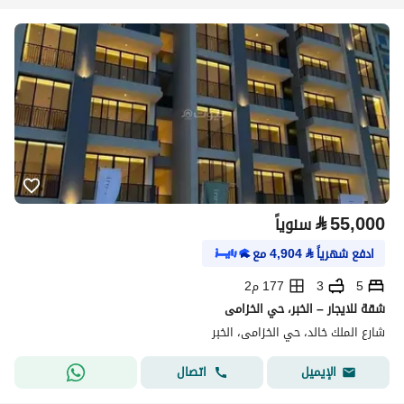
⃁
55,000
سنوياً
ادفع شهرياً
⃁
4,904
مع
5
3
177 م2
شقة للايجار – الخبر، حي الخزامى
شارع الملك خالد، حي الخزامى، الخبر
اتصال
الإيميل