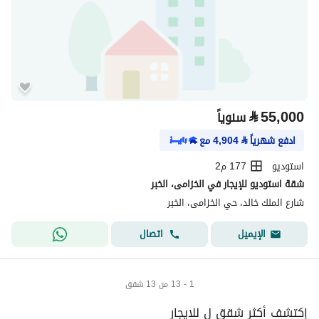
⃁
55,000
سنوياً
ادفع شهرياً
⃁
4,904
مع
استوديو
177 م2
شقة استوديو للإيجار في الخزامى، الخبر
شارع الملك خالد، حي الخزامى، الخبر
اتصال
الإيميل
1 - 13 من 13 شقق
إكتشف أكثر شقق ل للايجار