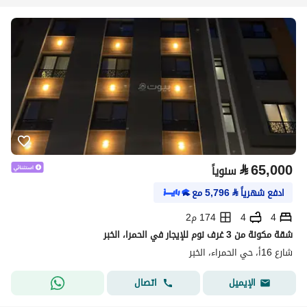
⃁
65,000
سنوياً
ادفع شهرياً
⃁
5,796
مع
4
4
174 م2
شقة مكونة من 3 غرف نوم للإيجار في الحمرا، الخبر
شارع 16أ، حي الحمراء، الخبر
اتصال
الإيميل