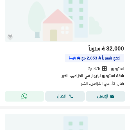
⃁
32,000
سنوياً
ادفع شهرياً
⃁
2,853
مع
استوديو
875 م2
شقة استوديو للإيجار في الخزامى، الخبر
شارع 3أ، حي الخزامى، الخبر
اتصال
الإيميل