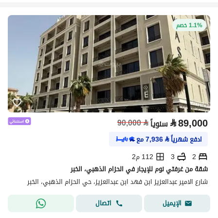
1.1% خصم
⃁
89,000
90,000
⃁
سنوياً
ادفع شهرياً
⃁
7,936
مع
2
3
112 م2
شقة من غرفتي نوم للإيجار في الحزام الذهبي، الخبر
شارع الامير عبدالعزيز ابن فهد ابن عبدالعزيز، حي الحزام الذهبي، الخبر
اتصال
الإيميل