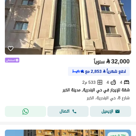
⃁
32,000
سنوياً
ادفع شهرياً
⃁
2,853
مع
4
4
533 م2
شقة للإيجار في حي البندرية, مدينة الخبر
شارع 8، حي البندرية، الخبر
اتصال
الإيميل
0.7% خصم