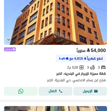
⃁
54,000
سنوياً
ادفع شهرياً
⃁
4,815
مع
3
3
528 م2
شقة مميزة للإيجار في البندريه، الخبر
شارع ابن بسام الاندلسي، حي البندرية، الخبر
اتصال
الإيميل