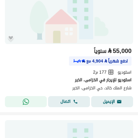
⃁
55,000
سنوياً
ادفع شهرياً
⃁
4,904
مع
استوديو
177 م2
استوديو للإيجار في الخزامى، الخبر
شارع الملك خالد، حي الخزامى، الخبر
اتصال
الإيميل