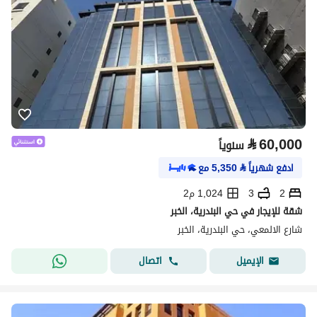
⃁
60,000
سنوياً
ادفع شهرياً
⃁
5,350
مع
2
3
1,024 م2
شقة للإيجار في حي البندرية، الخبر
شارع الالمعي، حي البندرية، الخبر
اتصال
الإيميل