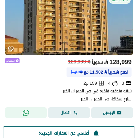
⃁
128,999
129,999
⃁
سنوياً
ادفع شهرياً
⃁
11,502
مع
3
4
159 م2
شقه فندقيه فاخره في حي الحمراء، الخبر
شارع سكاكا، حي الحمراء، الخبر
اتصال
الإيميل
أعلمني عن العقارات الجديدة