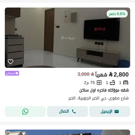
6.6% خصم
⃁
2,800
3,000
⃁
شهرياً
1
1
75 م2
شقه موؤثثه فاخره اول ساكن
شارع صفوى، حي الخبر الجنوبية، الخبر
اتصال
الإيميل