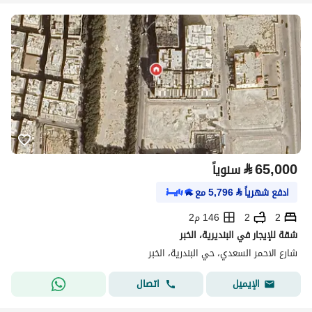
⃁
65,000
سنوياً
ادفع شهرياً
⃁
5,796
مع
2
2
146 م2
شقة للإيجار في البنديرية، الخبر
شارع الاحمر السعدي، حي البندرية، الخبر
اتصال
الإيميل