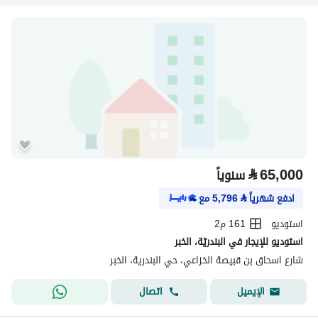
⃁
65,000
سنوياً
ادفع شهرياً
⃁
5,796
مع
استوديو
161 م2
استوديو للإيجار في البندريّة، الخبر
شارع اسحاق بن قبيصة الخزاعي، حي البندرية، الخبر
اتصال
الإيميل