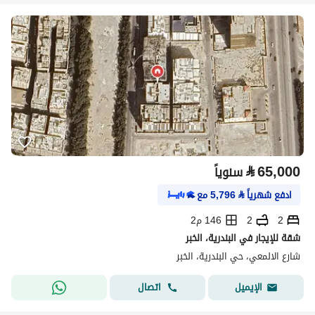
⃁
65,000
سنوياً
ادفع شهرياً
⃁
5,796
مع
2
2
146 م2
شقة للإيجار في البندرية، الخبر
شارع الالمعي، حي البندرية، الخبر
اتصال
الإيميل