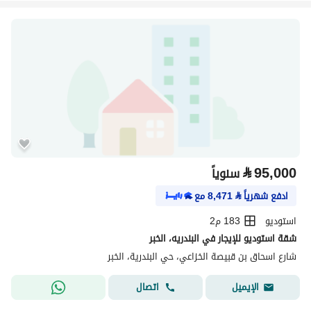
⃁
95,000
سنوياً
ادفع شهرياً
⃁
8,471
مع
استوديو
183 م2
شقة استوديو للإيجار في البندريه، الخبر
شارع اسحاق بن قبيصة الخزاعي، حي البندرية، الخبر
اتصال
الإيميل