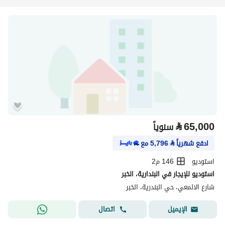
⃁
65,000
سنوياً
ادفع شهرياً
⃁
5,796
مع
استوديو
146 م2
استوديو للإيجار في البندارية، الخبر
شارع الالمعي، حي البندرية، الخبر
اتصال
الإيميل