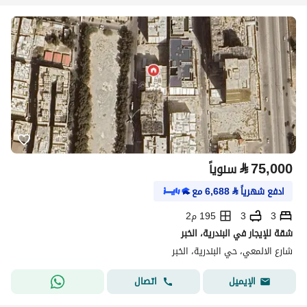
⃁
75,000
سنوياً
ادفع شهرياً
⃁
6,688
مع
3
3
195 م2
شقة للإيجار في البندرية، الخبر
شارع الالمعي، حي البندرية، الخبر
اتصال
الإيميل