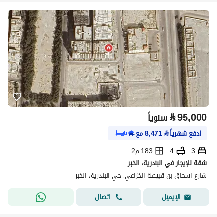
⃁
95,000
سنوياً
ادفع شهرياً
⃁
8,471
مع
3
4
183 م2
شقة للإيجار في البندرية، الخبر
شارع اسحاق بن قبيصة الخزاعي، حي البندرية، الخبر
اتصال
الإيميل