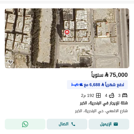
⃁
75,000
سنوياً
ادفع شهرياً
⃁
6,688
مع
3
4
192 م2
شثة للإيجار في البندرية، الخبر
شارع الالمعي، حي البندرية، الخبر
اتصال
الإيميل