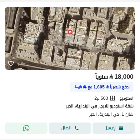
⃁
18,000
سنوياً
ادفع شهرياً
⃁
1,605
مع
استوديو
503 م2
شقة استوديو للايجار في البندارية، الخبر
شارع 1، حي البندرية، الخبر
اتصال
الإيميل