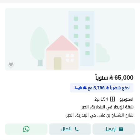
⃁
65,000
سنوياً
ادفع شهرياً
⃁
5,796
مع
استوديو
154 م2
شقة للإيجار في البندارية، الخبر
شارع الشماخ بن علاء، حي البندرية، الخبر
اتصال
الإيميل