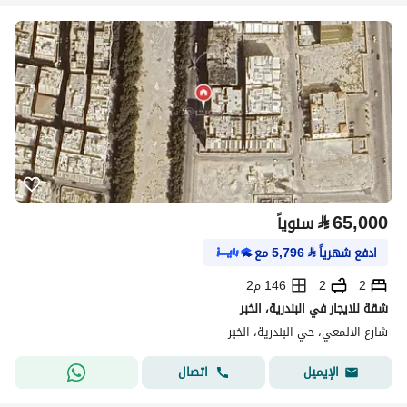
⃁
65,000
سنوياً
ادفع شهرياً
⃁
5,796
مع
2
2
146 م2
شقة للايجار في البندرية، الخبر
شارع الالمعي، حي البندرية، الخبر
اتصال
الإيميل