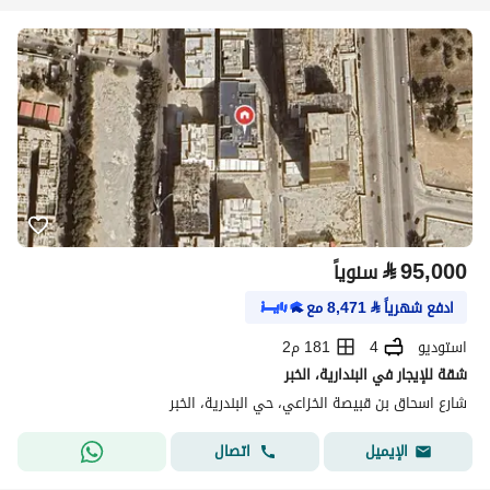
⃁
95,000
سنوياً
ادفع شهرياً
⃁
8,471
مع
استوديو
4
181 م2
شقة للإيجار في البندارية، الخبر
شارع اسحاق بن قبيصة الخزاعي، حي البندرية، الخبر
اتصال
الإيميل