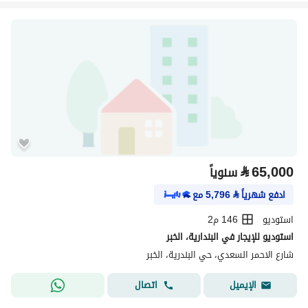
⃁
65,000
سنوياً
ادفع شهرياً
⃁
5,796
مع
استوديو
146 م2
استوديو للإيجار في البندارية، الخبر
شارع الاحمر السعدي، حي البندرية، الخبر
اتصال
الإيميل