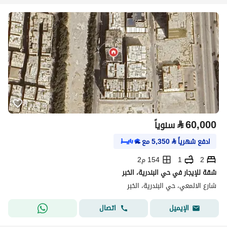
⃁
60,000
سنوياً
ادفع شهرياً
⃁
5,350
مع
2
1
154 م2
شقة للإيجار في حي البندرية، الخبر
شارع الالمعي، حي البندرية، الخبر
اتصال
الإيميل