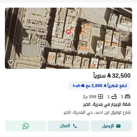
⃁
32,500
سنوياً
ادفع شهرياً
⃁
2,898
مع
3
1
599 م2
شقة للإيجار في بندرية، الخبر
شارع توفيق ابن احمد، حي البندرية، الخبر
اتصال
الإيميل