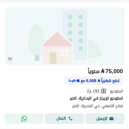
⃁
75,000
سنوياً
ادفع شهرياً
⃁
6,688
مع
استوديو
192 م2
استوديو للإيجار في البندارية، الخبر
شارع الالمعي، حي البندرية، الخبر
اتصال
الإيميل