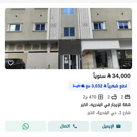
⃁
34,000
سنوياً
ادفع شهرياً
⃁
3,032
مع
2
2
470 م2
شقة للإيجار في البندريه، الخبر
شارع 1، حي البندرية، الخبر
اتصال
الإيميل