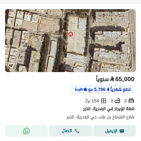
⃁
65,000
سنوياً
ادفع شهرياً
⃁
5,796
مع
2
3
154 م2
شقة للإيجار في البندرية، الخبر
شارع الشماخ بن علاء، حي البندرية، الخبر
اتصال
الإيميل