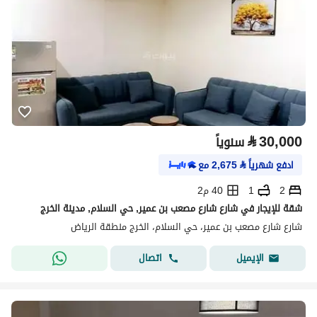
⃁
30,000
سنوياً
ادفع شهرياً
⃁
2,675
مع
2
1
40 م2
شقة للإيجار في شارع شارع مصعب بن عمير, حي السلام, مدينة الخرج
شارع شارع مصعب بن عمير، حي السلام، الخرج منطقة الرياض
اتصال
الإيميل