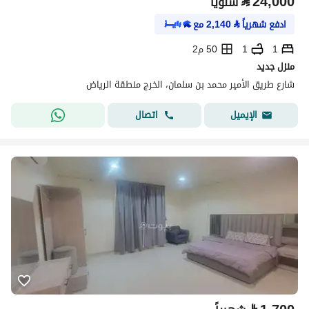
⃁
24,000
سنوياً
ادفع شهرياً
⃁
2,140
مع
1
1
50 م2
منزل جديد
شارع طريق الأمير محمد بن سلمان، الخرج منطقة الرياض
اتصال
الإيميل