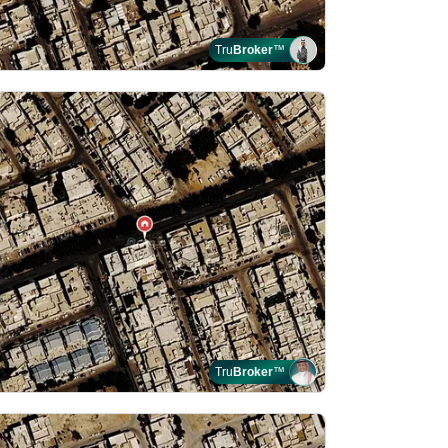
Tru
Broker
™
Tru
Broker
™