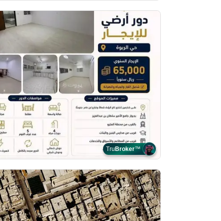
Tru
Broker
™