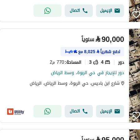
الإيميل
اتصال
⃁
90,000
سنوياً
ادفع شهرياً
⃁
8,025
مع
دور
4
3
770 م2
المساحة
:
دور للإيجار في حي الربوة، وسط الرياض
شارع ابن باديس، حي الربوة، وسط الرياض، الرياض
الإيميل
اتصال