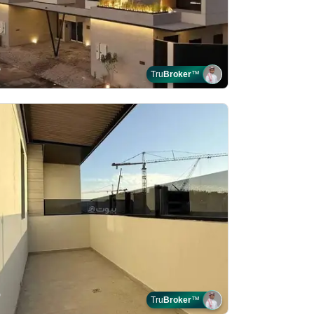
Tru
Broker
™
Tru
Broker
™