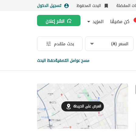
نات المفضلة
البحث المحفوظ
تسجيل الدخول
كن مضيفًا
المزيد
انشر إعلان
السعر (⃁)
بحث متقدم
مسح عوامل التصفية
حفظ البحث
العرض على الخريطة