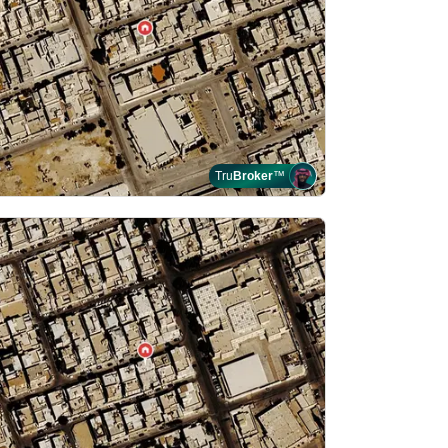
Tru
Broker
™