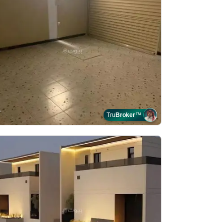
Tru
Broker
™