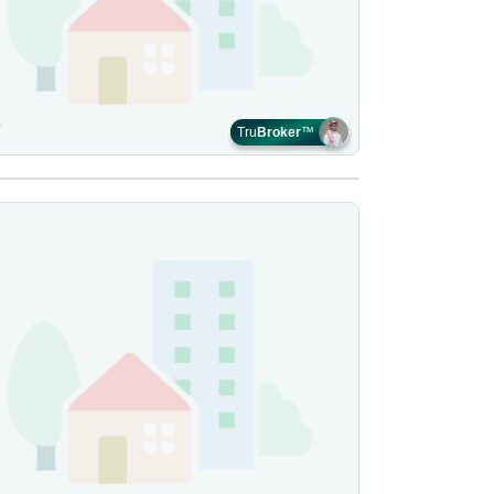
Tru
Broker
™