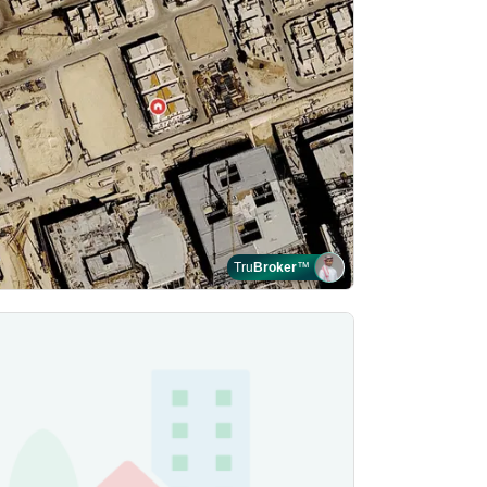
Tru
Broker
™