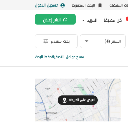
نات المفضلة
البحث المحفوظ
تسجيل الدخول
كن مضيفًا
المزيد
انشر إعلان
السعر (⃁)
بحث متقدم
مسح عوامل التصفية
حفظ البحث
العرض على الخريطة