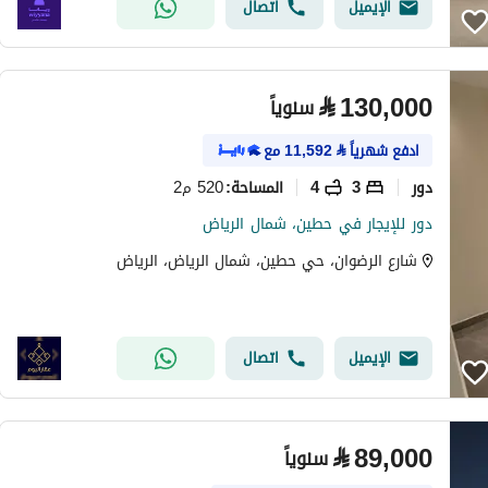
الإيميل
اتصال
⃁
130,000
سنوياً
ادفع شهرياً
⃁
11,592
مع
دور
3
4
520 م2
المساحة
:
دور للإيجار في حطين، شمال الرياض
شارع الرضوان، حي حطين، شمال الرياض، الرياض
الإيميل
اتصال
⃁
89,000
سنوياً