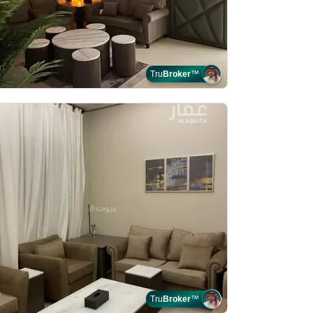
Tru
Broker
™
Tru
Broker
™