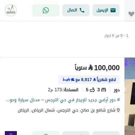
الإيميل
اتصال
1 - 6 من 6 ادوار
⃁
100,000
سنوياً
ادفع شهرياً
⃁
8,917
مع
دور
3
5
173 م2
المساحة
:
# دور أرضي جديد للإيجار في حي النرجس – مدخل سيارة وحوش واسع
شارع شافع بن صالح، حي النرجس، شمال الرياض، الرياض