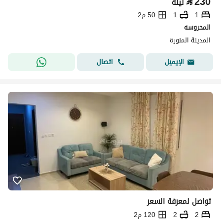
⃁
230
ليلة
1
1
50 م2
المحروسه
المدينة المنورة
اتصال
الإيميل
تواصل لمعرفة السعر
2
2
120 م2