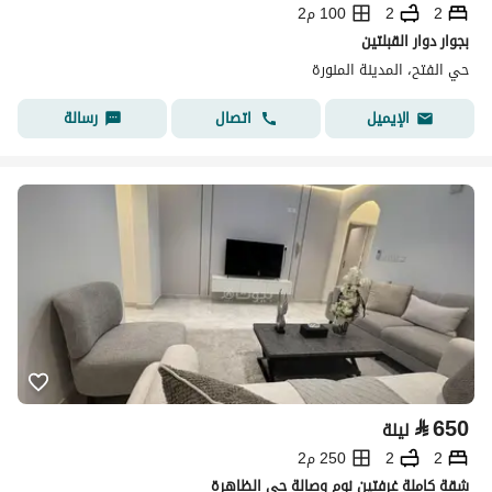
2
2
100 م2
بجوار دوار القبلتين
حي الفتح، المدينة المنورة
اتصال
رسالة
الإيميل
⃁
650
ليلة
2
2
250 م2
شقة كاملة غرفتين نوم وصالة حي الظاهرة