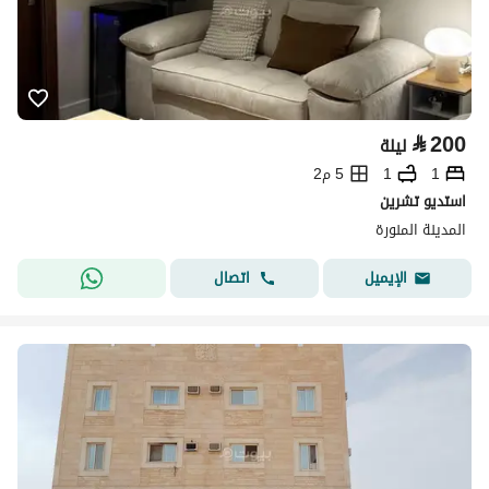
⃁
200
ليلة
1
1
5 م2
استديو تشرين
المدينة المنورة
اتصال
الإيميل