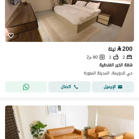
⃁
200
ليلة
2
1
80 م2
شقة الخير الفندقية
حي الدويمة، المدينة المنورة
اتصال
الإيميل