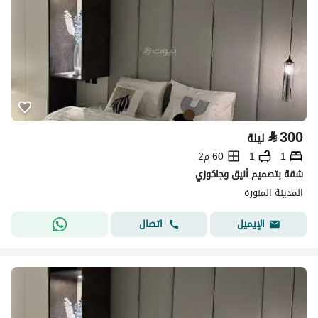
⃁
300
ليلة
1
1
60 م2
شقة بتصميم أنيق وجاكوزي
المدينة المنورة
اتصال
الإيميل