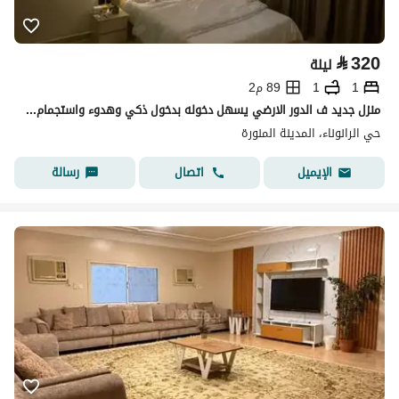
⃁
320
ليلة
1
1
89 م2
منزل جديد ف الدور الارضي يسهل دخوله بدخول ذكي وهدوء واستجمام لك ولعائلك وتحظى بلحظات جميله لنفسك
حي الرانوناء، المدينة المنورة
اتصال
رسالة
الإيميل