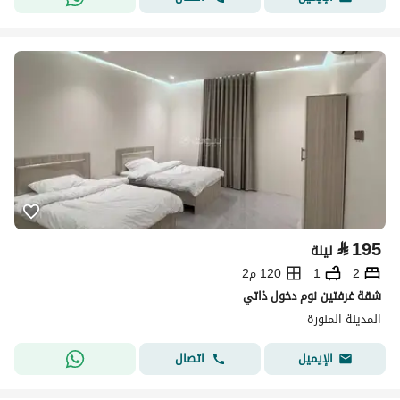
⃁
195
ليلة
2
1
120 م2
شقة غرفتين نوم دخول ذاتي
المدينة المنورة
اتصال
الإيميل