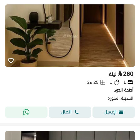
⃁
260
ليلة
1
1
25 م2
أجنحة الجود
المدينة المنورة
اتصال
الإيميل