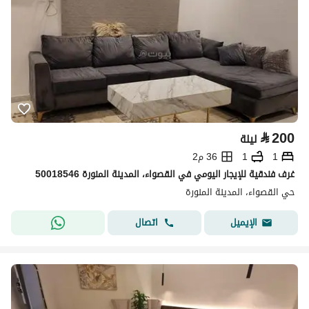
⃁
200
ليلة
1
1
36 م2
غرف فندقية للإيجار اليومي في القصواء، المدينة المنورة 50018546
حي القصواء، المدينة المنورة
اتصال
الإيميل