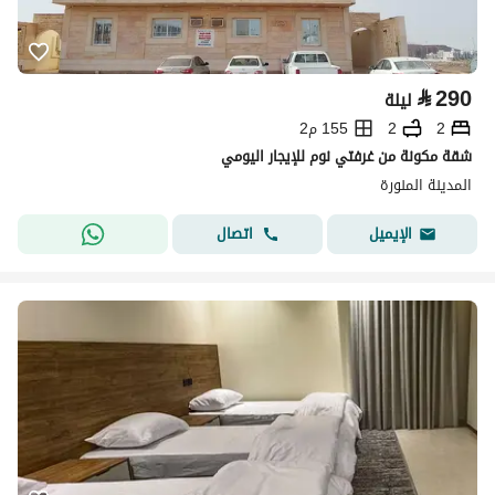
⃁
290
ليلة
2
2
155 م2
شقة مكونة من غرفتي نوم للإيجار اليومي
المدينة المنورة
اتصال
الإيميل