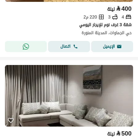
⃁
400
ليلة
4
3
220 م2
شقة 3 غرف نوم للإيجار اليومي
حي الجماوات، المدينة المنورة
اتصال
الإيميل
⃁
500
ليلة