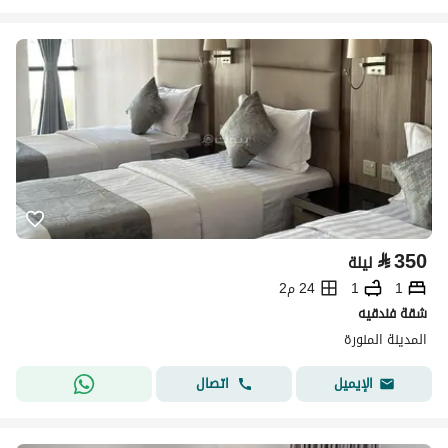
⃁
350
ليلة
1
1
24 م2
شقة فندقيه
المدينة المنورة
اتصال
الإيميل