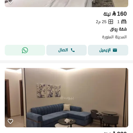
⃁
160
ليلة
1
25 م2
شقة رِواق
المدينة المنورة
اتصال
الإيميل