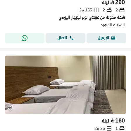
⃁
290
ليلة
2
2
155 م2
شقة مكونة من غرفتي نوم للإيجار اليومي
المدينة المنورة
اتصال
الإيميل
⃁
160
ليلة
1
25 م2