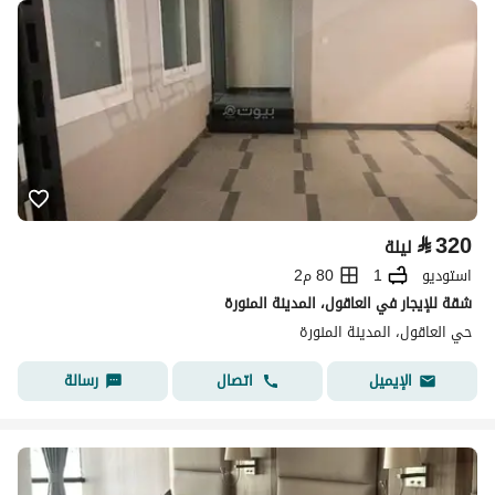
⃁
320
ليلة
استوديو
1
80 م2
شقة للإيجار في العاقول، المدينة المنورة
حي العاقول، المدينة المنورة
اتصال
رسالة
الإيميل