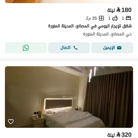
⃁
180
ليلة
1
1
35 م2
شقق للإيجار اليومي في المصانع، المدينة المنورة
حي المصانع، المدينة المنورة
اتصال
الإيميل
⃁
320
ليلة