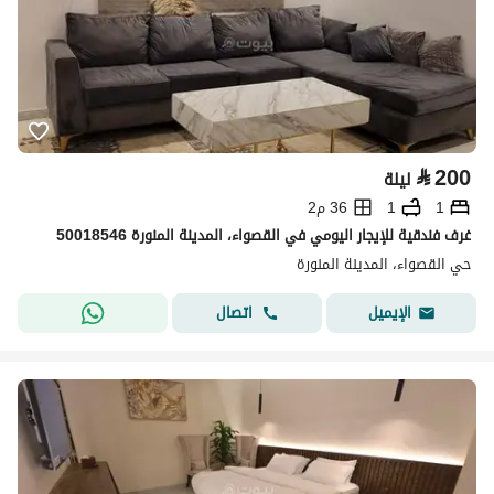
⃁
200
ليلة
1
1
36 م2
غرف فندقية للإيجار اليومي في القصواء، المدينة المنورة 50018546
حي القصواء، المدينة المنورة
اتصال
الإيميل