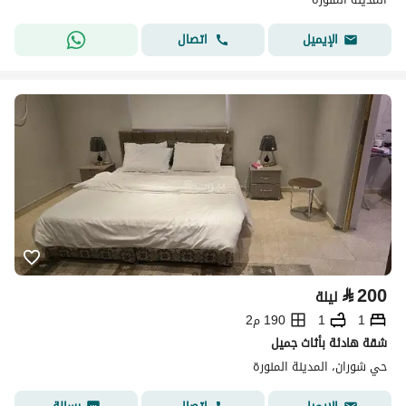
اتصال
الإيميل
⃁
200
ليلة
1
1
190 م2
شقة هادئة بأثاث جميل
حي شوران، المدينة المنورة