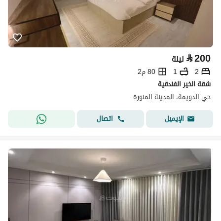
⃁
200
ليلة
2
1
80 م2
شقة الخير الفندقية
حي الدويمة، المدينة المنورة
اتصال
الإيميل