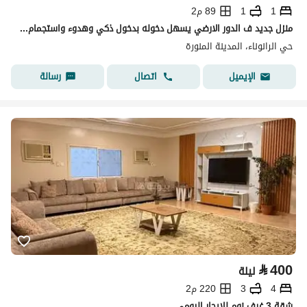
1
1
89 م2
منزل جديد ف الدور الارضي يسهل دخوله بدخول ذكي وهدوء واستجمام لك ولعائلك وتحظى بلحظات جميله لنفسك
حي الرانوناء، المدينة المنورة
اتصال
رسالة
الإيميل
⃁
400
ليلة
4
3
220 م2
شقة 3 غرف نوم للإيجار اليومي