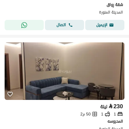
شقة رِواق
المدينة المنورة
اتصال
الإيميل
⃁
230
ليلة
1
1
50 م2
المحروسه
المدينة المنورة