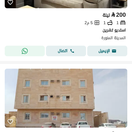
⃁
200
ليلة
1
1
5 م2
استديو تشرين
المدينة المنورة
اتصال
الإيميل