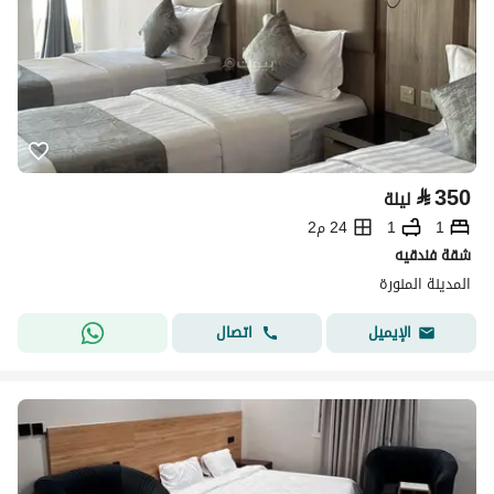
⃁
350
ليلة
1
1
24 م2
شقة فندقيه
المدينة المنورة
اتصال
الإيميل