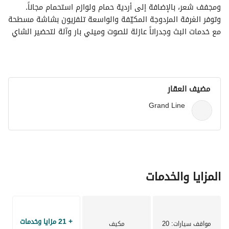
ومجفف شعر، بالإضافة إلى أردية حمام ولوازم استحمام مجاناً. 
وتوفر الغرفة المزدوجة المكيّفة والواسعة تلفزيون بشاشة مسطحة 
مع خدمات البث وجدراناً عازلة للصوت وميني بار وآلة لتحضير الشاي 
والقهوة، كما تتمتع بإطلالات على المدينة. ويتوفر سرير واحد في 
الوحدة.
مضيف العقار
Grand Line
المزايا والخدمات
+ 21 مزايا وخدمات
مواقف سيارات
: 20
مكيف