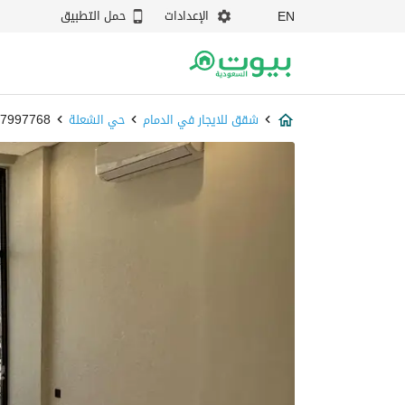
الإعدادات
حمل التطبيق
EN
شقق للايجار في الدمام
حي الشعلة
87997768 - بيو