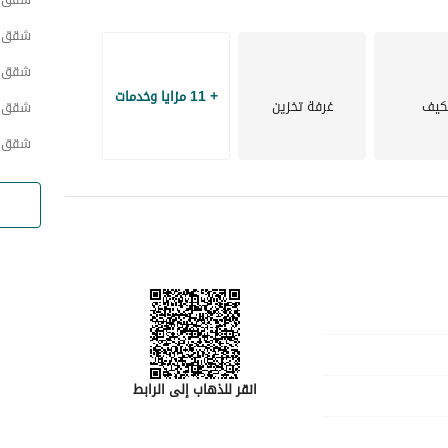
شقق ح
شقق ح
+ 11 مزايا وخدمات
كيف
غرفة تخزين
شقق ح
شقق ح
انقر للذهاب إلى الرابط