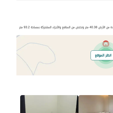
رقم المسؤول
0581988880
اء المشتركة بمساحة 93.2 متر
رقم المبنى
7524
انظر الموقع
الرقم الاضافي
2630
خط العرض
26.355573499955476
خط الطول
50.08200557957889