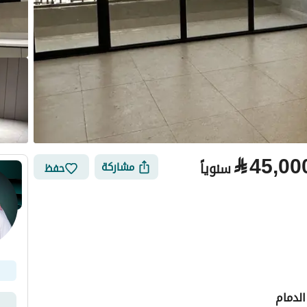
⃁
45,00
سنوياً
مشاركة
حفظ