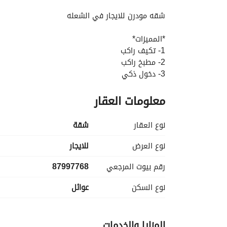
التفاصيل
معلومات ترخيص الإعلان
الموقع و
شقه مودرن للايجار في الشعله
*المميزات*
1- تكيف راكب
2- مطبخ راكب
3- دخول ذكي
4- موقف خاص
معلومات العقار
5- مدخلين للشقة دخول ذكي
*المواصفات*
نوع العقار
شقة
3 غرف نوم- غرفه خادمه - مطبخ راكب- مجلس- مقلط
نوع العرض
للايجار
رقم بيوت المرجعي
87997768
نوع السكن
عوائل
المزايا والخدمات