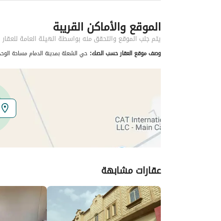
معلومات مسؤول الإعلان
الموقع والأماكن القريبة
اسم المسؤول
عبدالله عائض عبدالله الدوسري
يتم جلب الموقع والتحقق منه بواسطة الهيئة العامة للعقار
وصف موقع العقار حسب الصك:
حي الشعلة بمدينة الدمام مساحة الوحدة من الأرض 40.38 متر وتختص من المنافع والأجز
الموقع
المنطقة
المنطقة الشرقية
المدينة
الدمام
الحي
الشعلة
اسم الشارع
العطايف
عقارات مشابهة
الرمز البريدي
34628
تفاصيل العقار