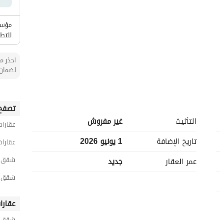
الأماكن القريبة
مؤسس
للتطو
احذر من
لضمان 
تصفح 
التأثيث
غير مفروش
عقارات
تاريخ الإضافة
1 يونيو 2026
عقارات
شقق 4 غرف نوم للايجار في الدم
عمر العقار
جديد
شقق 4 غرف نوم للايجار في الشع
عقارا
شقق ح