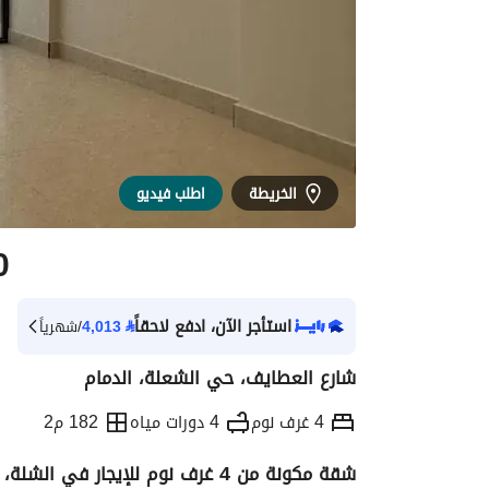
الخريطة
اطلب فيديو
0
استأجر الآن، ادفع لاحقاً
⃁
4,013
/شهرياً
شارع العطايف، حي الشعلة، الدمام
4 غرف نوم
4 دورات مياه
182 م2
شقة مكونة من 4 غرف نوم للإيجار في الشلة، الدمام