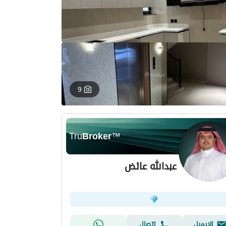
9
Tru
Broker
™
عبدالله عائض
الإيميل
اتصال