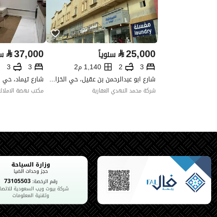
نوع الإعلان
للإيجار
استخدام العقار
-
نوع العقار
شقق
⃁
37,000
⃁
25,000
سنوياً
سن
3
2
1,140 م2
3
3
خدمات العقار
شارع ابو عبدالرحمن بن عقيل، حي الخزامى، الخبر
شارع تيماد، حي ال
شركة محمد النهدي العقارية
مكتب نهضة الاملاك
كهرباء
نعم
تفاصيل اضافية
عمر العقار
جديد
عرض الشارع
0
رقم المخطط
ش د 1411