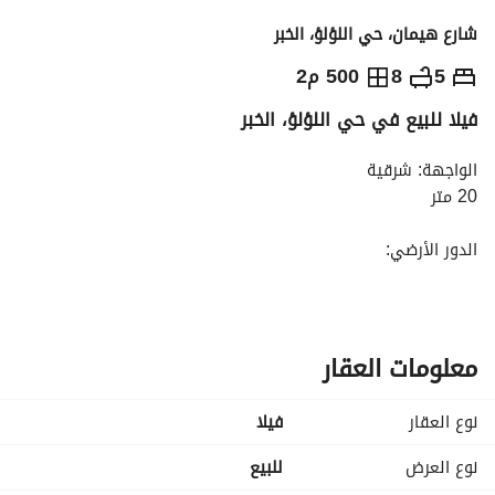
شارع هيمان، حي اللؤلؤ، الخبر
1,800,000
⃁
5
8
500 م2
فيلا للبيع في حي اللؤلؤ، الخبر
التفاصيل
معلومات ترخيص الإعلان
حاسبة التمويل
الواجهة: شرقية
20 متر
الدور الأرضي:
غرفة سائق
مجلس خارجي
حوش
مجلس رجال
معلومات العقار
مغاسل
دورة مياه
نوع العقار
فیلا
غرفة طعام
صالة كبيرة
نوع العرض
للبيع
مجلس نساء