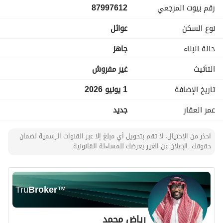
رقم بيوت المرجعي
87997612
دورة مياه
مطبخ كبير
نوع السكن
عوائل
الدور الأول:
حالة البناء
جاهز
غرفة نوم ماستر رئيسية
3 غرف نوم ماستر
التأثيث
غير مفروش
غرفة نوم
تاريخ الإضافة
1 يونيو 2026
صالة
دورة مياه
عمر العقار
جديد
الملحق:
احذر من الإحتيال، لا تقم بتحويل أي مبلغ إلا عبر القنوات الرسمية لضمان
غرفة
حقوقك .الإعلان عن الغير يعرضك للمساءلة القانونية.
غرفة خادمة
دورة مياه
غرفة غسيل
سطح
Tru
Broker
™
المميزات:
رياض محمد