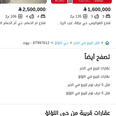
كهرباء
نعم
⃁
2,500,000
⃁
1,600,000
صرف صحي
نعم
3
3
135 م2
4
4
106 م2
شارع الفوانيس، حي عرقة، غرب الرياض، الرياض
هاتف
نعم
الياف ضوئية
نعم
فلل للبيع في الخبر
حي اللؤلؤ
87997612 - بيوت
تفاصيل اضافية
تصفح أيضاً
عمر العقار
جديد
عقارات للبيع في الخبر
عقارات للبيع في اللؤلؤ
عرض الشارع
20
فلل 5 غرف نوم للبيع في الخبر
رقم المخطط
2 / 115
فلل 5 غرف نوم للبيع في اللؤلؤ
رقم صك الملكية
160026536608
عقارات قريبة من حي اللؤلؤ
واجهة العقار
شرقية