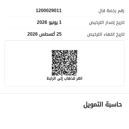
رقم رخصة
فال
1200029011
تاريخ إصدار
الترخيص
1 يونيو 2026
تاريخ انتهاء
الترخيص
25 أغسطس 2026
انقر للذهاب إلى الرابط
معلومات مسؤول الإعلان
حاسبة التمويل
اسم المسؤول
رياض محمد شوعي مكوعي
رقم المسؤول
0561719152