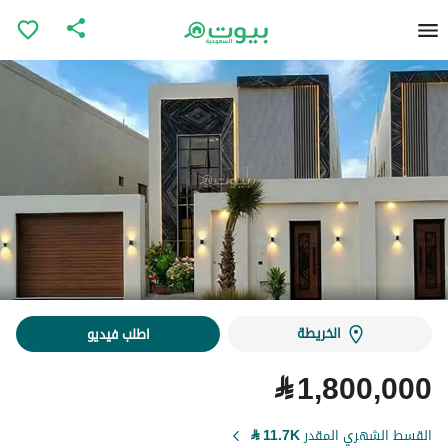
الخريطة
اطلب فيديو
⃁
1,800,000
القسط الشهري المقدر
11.7K
⃁