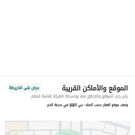
الموقع
المنطقة
المنطقة الشرقية
المدينة
الخبر
الحي
اللؤلؤ
اسم الشارع
هيمان
الرمز البريدي
34762
الموقع والأماكن القريبة
عرض على الخريطة
رقم المبنى
6882
يتم جلب الموقع والتحقق منه بواسطة الهيئة العامة للعقار
وصف موقع العقار حسب الصك:
حي اللؤلؤ في مدينة الخبر
الرقم الاضافي
3035
خط العرض
26.11169002121913