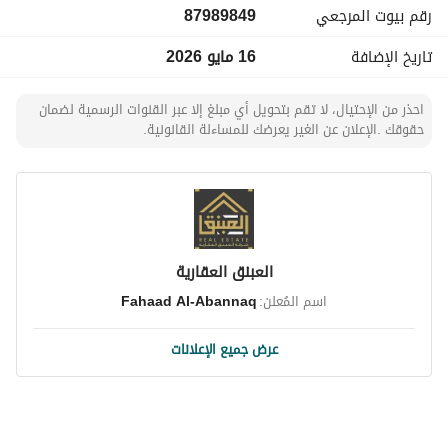
رقم بيوت المرجعي
87989849
تتميزlocation في العوالي بالقرب من المرافق الأساسية، بما في 
ذلك المدارس، ومناطق التسوق، والمرافق الصحية، ووسائل النقل، 
تاريخ الإضافة
16 مايو 2026
مما يجعلها نقطة جذب للعائلات أو المطورين الذين يتطلعون إلى 
الاستفادة من سوق العقارات المتنامي في مكة. تشتهر هذه 
احذر من الإحتيال، لا تقم بتحويل أي مبلغ إلا عبر القنوات الرسمية لضمان
المنطقة بأجوائها الهادئة، مما يضمن جودة الحياة. 
حقوقك .الإعلان عن الغير يعرضك للمساءلة القانونية.
لا تفوت هذه الفرصة للاستثمار في قطعة أرض رئيسية في مكة. 
اتصل بنا اليوم لتحديد موعد للزيارة أو للحصول على مزيد من 
المعلومات حول هذه الفرصة. هذه هي فرصة مثالية لتأمين أصل 
قيم في واحدة من أهم المدن في العالم الإسلامي.
العبنق العقارية
اسم المُعلن:
Fahaad Al-Abannaq
عرض جميع الإعلانات