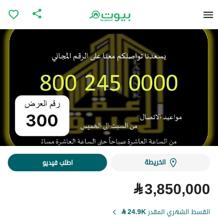
الخريطة
اطلب فيديو
⃁
3,850,000
القسط الشهري المقدر
24.9K
⃁