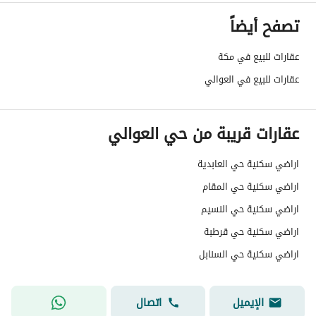
رقم المخطط
1 / 21 / 26
تصفح أيضاً
رقم صك الملكية
920140002038
عقارات للبيع في مكة
واجهة العقار
جنوبية
عقارات للبيع في العوالي
حدود واطوال العقار
-
عقارات قريبة من حي العوالي
الضمانات والمدة
-
قنوات الاعلان
منصة مرخصة ،لوحة اعلانية ،منصات التواصل
اراضي سكنية حي العابدية
اراضي سكنية حي المقام
هل يوجد اي التزام على
لا يوجد
اراضي سكنية حي النسيم
العقار ؟
اراضي سكنية حي قرطبة
مطابقة لكود البناء
-
اراضي سكنية حي السنابل
السعودي
الإيميل
اتصال
العقار مرهون
لا