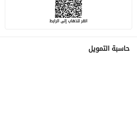
انقر للذهاب إلى الرابط
معلومات مسؤول الإعلان
حاسبة التمويل
اسم المسؤول
عمر فهاد سعد السبيعي
رقم المسؤول
0547770767
الموقع
المنطقة
منطقة مكة المكرمة
المدينة
مكة
الحي
العوالي