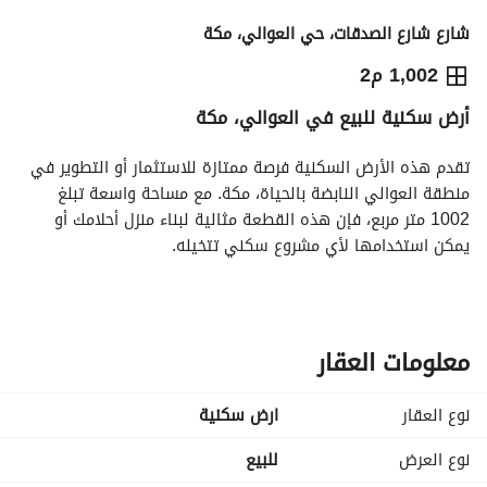
شارع شارع الصدقات، حي العوالي، مكة
3,850,000
⃁
1,002 م2
أرض سكنية للبيع في العوالي، مكة
التفاصيل
معلومات ترخيص الإعلان
حاسبة التمويل
تقدم هذه الأرض السكنية فرصة ممتازة للاستثمار أو التطوير في 
منطقة العوالي النابضة بالحياة، مكة. مع مساحة واسعة تبلغ 
1002 متر مربع، فإن هذه القطعة مثالية لبناء منزل أحلامك أو 
يمكن استخدامها لأي مشروع سكني تتخيله. 
الميزات الرئيسية:
- نوع العقار: أرض سكنية
- الغرض: للبيع
معلومات العقار
- الموقع: العوالي، مكة
- المساحة: 1002 متر مربع
نوع العقار
ارض سكنية
- السعر: 3,850,000 ريال سعودي
- غير مفروشة، مما يوفر الحرية لتصميم مساحتك كما تشاء. 
نوع العرض
للبيع