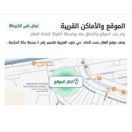
اسم الشارع
شارع الصدقات
الرمز البريدي
24371
الموقع والأماكن القريبة
عرض على الخريطة
رقم المبنى
4316
يتم جلب الموقع والتحقق منه بواسطة الهيئة العامة للعقار
وصف موقع العقار حسب الصك:
حي جنوب العزيزية تقسيم رقم 1 بمدينة مكة المكرمة .
الرقم الاضافي
8401
خط العرض
21.356534574784742
خط الطول
39.872159561710774
انظر الموقع
تفاصيل العقار
نوع الإعلان
للبيع
استخدام العقار
-