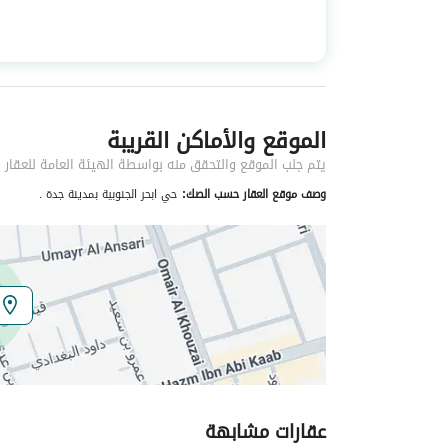
استخدام العقار
-
نوع العقار
مجمع
الموقع والأماكن القريبة
خدمات العقار
يتم جلب الموقع والتحقق منه بواسطة الهيئة العامة للعقار
كهرباء
نعم
وصف موقع العقار حسب الصك:
حي ابحر الجنوبية بمدينة جدة .
صرف صحي
نعم
تفاصيل اضافية
عمر العقار
جديد
عرض الشارع
20
عقارات مشابهة
رقم المخطط
ابحر الجنوبية