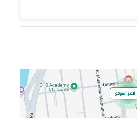
المساحة
4987.43
عدد الغرف
-
هاتف
نعم
الياف ضوئية
نعم
انظر الموقع
هل يوجد اي التزام
م
على العقار ؟
مطابقة لكود البناء
Yes