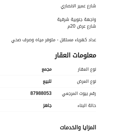
شارع عمير الانصاري
واجهة جنوبية شرقية
شارع عرض 20م
عداد كهرباء مستقل - متوفر مياه وصرف صحي
معلومات العقار
نوع العقار
مجمع
نوع العرض
للبيع
رقم بيوت المرجعي
87988053
حالة البناء
جاهز
المزايا والخدمات