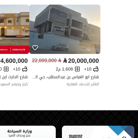
رقم صك الملكية
320205037764
واجهة العقار
جنوبية شرقية
حدود واطوال العقار
-
الضمانات والمدة
جديد
4,600,000
⃁
20,000,000
22,000,000
⃁
قنوات الاعلان
منصات التواصل الإجتماعي
10+
1,608 م2
10+
50
شارع ابو العباس بن عبدالمطلب، حي الشاطئ، شمال جدة، جدة
حدود العقار/الملكية
الناشر للخدمات العقارية
كيلر ويليامز السعود
الشمالي
اسم
قطعة
طول
خمسون متر
الشرقي