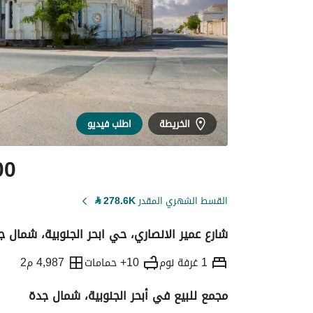
الخريطة
اطلب فيديو
00
القسط الشهري المقدر
278.6K
⃁
شارع عمير الانصاري، حي ابحر الجنوبية، شمال ج
1 غرفة نوم
10+ حمامات
4,987 م2
مجمع للبيع في أبحر الجنوبية، شمال جدة
التفاصيل
معلومات ترخيص الإعلان
حاسبة ا