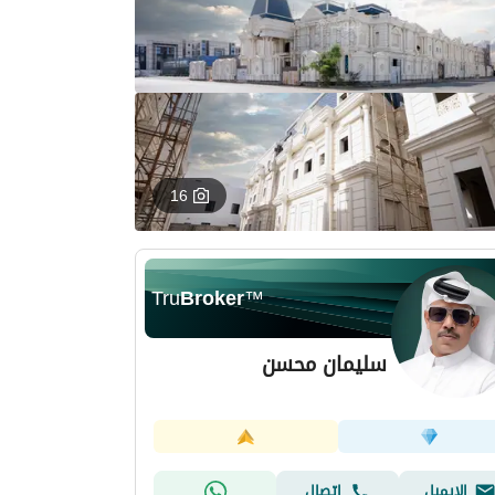
16
Tru
Broker
™
سليمان محسن
الإيميل
اتصال