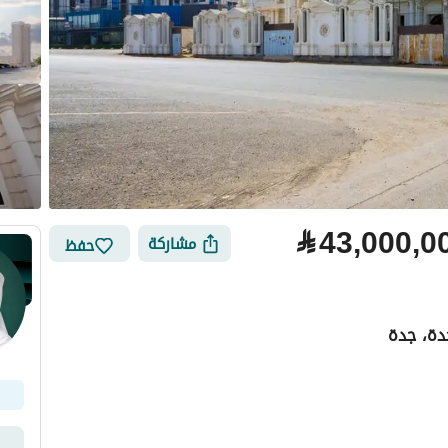
⃁
43,000,0
مشاركة
حفظ
دة، جدة
لتمويل
الموقع والأماكن القريبة