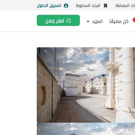
نات المفضلة
البحث المحفوظ
تسجيل الدخول
كن مضيفًا
المزيد
انشر إعلان