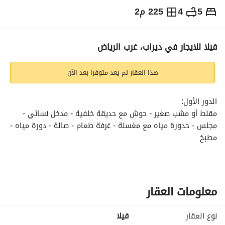
5
4
225 م2
⃁
70,000
سنوياً
يص الإعلان
الاماكن القريبة
فيلا للايجار في ديراب، غرب الرياض
هذا العقار لم يعد متوفرا بعد الآن
الدور الأول:
مقلط أو مشب صغير - حوش مع حديقة خلفية - مدخل نسائي - 
مجلس - حدورة مياه مع مغسلة - غرفة طعام - صالة - دورة مياه - 
مطبخ
الدور الثاني:
صالة - 4 غرف نوم - غرفتان بدورة مياه مشتركة في الصالة - 
غرفتان ماستر - غرفة نوم رئيسية ماستر - غرفة إضافية ماستر
الدور الثالث:
معلومات العقار
صالة - غرفة شغالة - غرفة غسيل - حمام - سطح
نوع العقار
فیلا