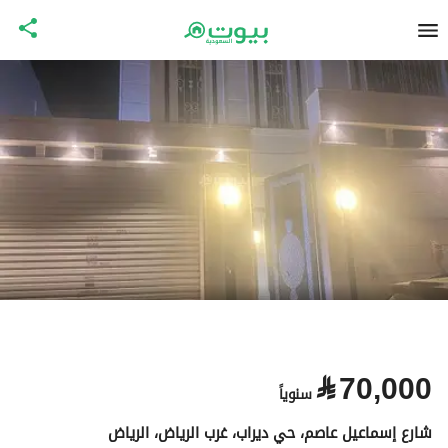
⃁
70,000
سنوياً
شارع إسماعيل عاصم، حي ديراب، غرب الرياض، الرياض