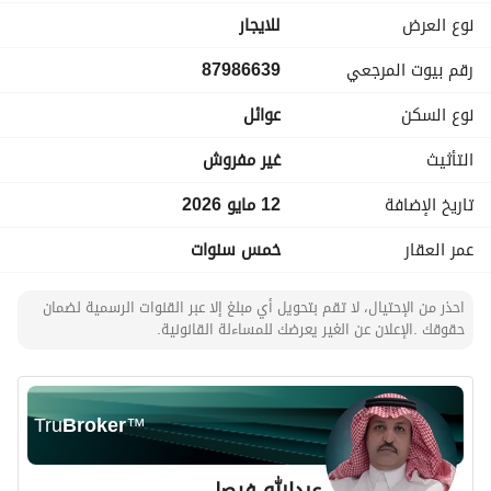
نوع العرض
للايجار
رقم بيوت المرجعي
87986639
نوع السكن
عوائل
التأثيث
غير مفروش
تاريخ الإضافة
12 مايو 2026
عمر العقار
خمس سنوات
احذر من الإحتيال، لا تقم بتحويل أي مبلغ إلا عبر القنوات الرسمية لضمان
حقوقك .الإعلان عن الغير يعرضك للمساءلة القانونية.
Tru
Broker
™
عبدالله فيصل