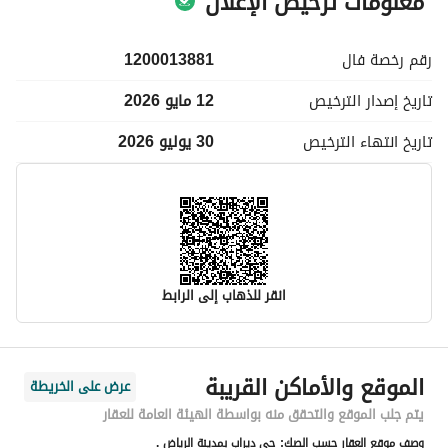
معلومات ترخيص الإعلان
رقم رخصة
فال
1200013881
تاريخ إصدار
الترخيص
12 مايو 2026
تاريخ انتهاء
الترخيص
30 يوليو 2026
انقر للذهاب إلى الرابط
معلومات مسؤول الإعلان
الموقع والأماكن القريبة
عرض على الخريطة
اسم المسؤول
عبدالله فيصل سويد العجمي
يتم جلب الموقع والتحقق منه بواسطة الهيئة العامة للعقار
وصف موقع العقار حسب الصك:
حي ديراب بمدينة الرياض .