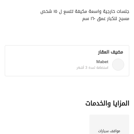
جلسات خارجية واسعة مكيفة تتسع ل ١٥ شخص
مسبح للكبار عمق ١٦٠ سم
والاطفال عمق ٩٠ سم مع جلسة جانبية
ميني بار خارجي
مسطحات خضراء
مضيف العقار
الجزء الداخلي:
صالة تتسع لـ ٢٥ شخص مع دورة مياه
Mabet
طاوله طعام ٤ مقاعد
استضافة لمدة 3 أشهر
مطبخ مجهز
مجلس رجال يتسع لـ ١٠ اشخاص مع دورة مياه
مجلس نساء يتسع ل ١٥ شخص
المزايا والخدمات
نتمنى لكم تجربة ممتعة
مواقف سيارات