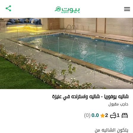
شاليه يوفوريا - شاليه واستراحه في عنيزة
حاجب مقبول
⃁
707
ليلة
)
0
(
0.0
2
1
التفاصيل
الاماكن القريبة
معلومات وزارة السياحة
يتكون الشاليه من