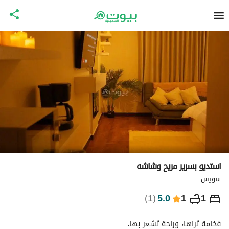
استديو بسرير مريح وشاشه
سويس
⃁
194
ليلة
)
1
(
5.0
1
1
التفاصيل
الاماكن القريبة
معلومات وزارة السياحة
فخامة تَراها، وراحة تَشعر بها. 