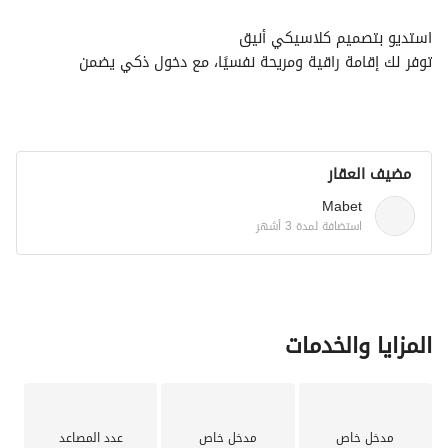
استديو بتصميم كلاسيكي أنيق
توفر لك إقامة راقية ومريحة نفسيًا، مع دخول ذكي يضمن 
الخصوصية، وإنترنت واي فاي سريع. 
أسفل العمارة تجد كل ما تحتاجه:
كوفي مميز،
سوبر ماركت،
مضيف العقار
مغسلة ملابس،
وموقع آمن يبعث على الاطمئنان. 
Mabet
اختيار مثالي للباحثين عن الراحة والقرب من الخدمات.
استضافة لمدة 3 أشهر
المزايا والخدمات
مدخل خاص
مدخل خاص
عدد المصاعد