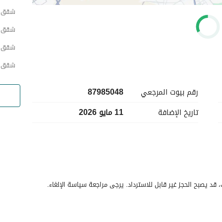
شقق ح
شقق ح
شقق ح
شقق حي
رقم بيوت المرجعي
87985048
تاريخ الإضافة
11 مايو 2026
قد يصبح الحجز غير قابل للاسترداد. يرجى مراجعة سياسة الإلغاء.