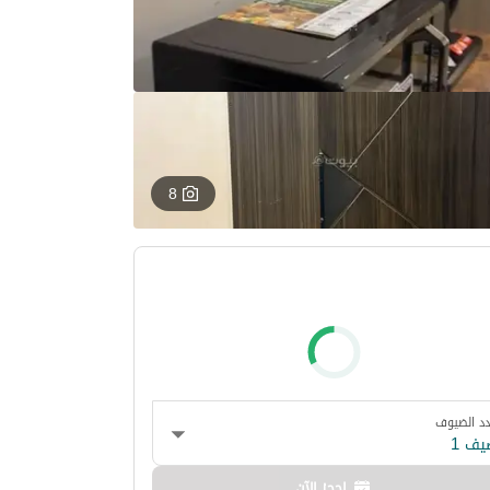
8
د الضيوف
يف 1
احجز الآن