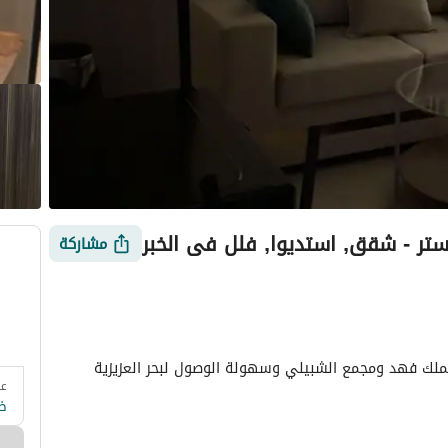
ستر - شقق, استديوا, فلل في الخبر
مشاركة
استديو بسرير ماستر ودورة مياه قريب جدا من جسر الملك فهد ومجمع الشبيلي وسهولة الوصول لبحر العزيزية 
عد
 وزارة السياحة
التقييمات
معلومات العقار
أمور يجب معرفتها
ض