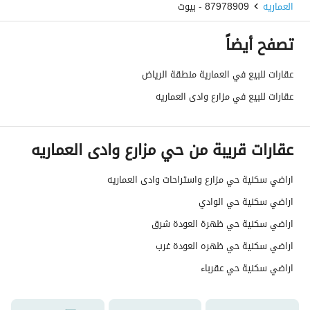
العماريه
87978909 - بيوت
رقم المخطط
2
تصفح أيضاً
رقم صك الملكية
398508001534
عقارات للبيع في العمارية منطقة الرياض
واجهة العقار
جنوبية
عقارات للبيع في مزارع وادى العماريه
حدود واطوال العقار
-
عقارات قريبة من حي مزارع وادى العماريه
الضمانات والمدة
-
قنوات الاعلان
منصة مرخصة ،لوحة اعلانية ،منصات التواصل
اراضي سكنية حي مزارع واستراحات وادى العماريه
اراضي سكنية حي الوادي
هل يوجد اي التزام على
لا يوجد
اراضي سكنية حي ظهرة العودة شرق
العقار ؟
اراضي سكنية حي ظهره العودة غرب
مطابقة لكود البناء
-
اراضي سكنية حي عقرباء
السعودي