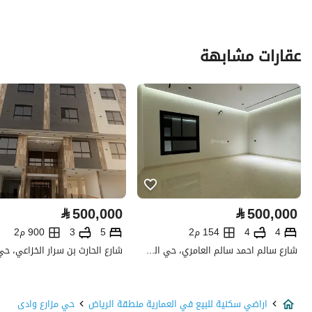
نوع العقار
اراضي سكنية
عقارات مشابهة
السعر
9000000
المساحة
3000
عدد الغرف
-
خدمات العقار
كهرباء
نعم
⃁
500,000
⃁
500,000
تفاصيل اضافية
4
4
154 م2
5
3
900 م2
شارع سالم احمد سالم العامري، حي الشامية الجديد، مكة
عمر العقار
-
عرض الشارع
15
اراضي سكنية للبيع في العمارية منطقة الرياض
حي مزارع وادى