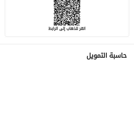
انقر للذهاب إلى الرابط
معلومات مسؤول الإعلان
حاسبة التمويل
اسم المسؤول
محمد بن عبدالله بن سعود بن طالب
رقم المسؤول
0555592999
الموقع
المنطقة
منطقة الرياض
المدينة
العمارية منطقة الرياض