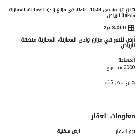
شارع غير مسمى 1538 0201، حي مزارع وادى العماريه، العمارية
منطقة الرياض
9,000,000
⃁
3,000 م2
أرض للبيع في مزارع وادى العمارية، العمارية منطقة
التفاصيل
معلومات ترخيص الإعلان
حاسبة التمويل
الرياض
المساحة
3000 متر مربع
شارع عرض 15م
واجهة جنوبية
إستراحة جاهزة جديدة
موثثة بالكامل
معلومات العقار
نوع العقار
ارض سكنية