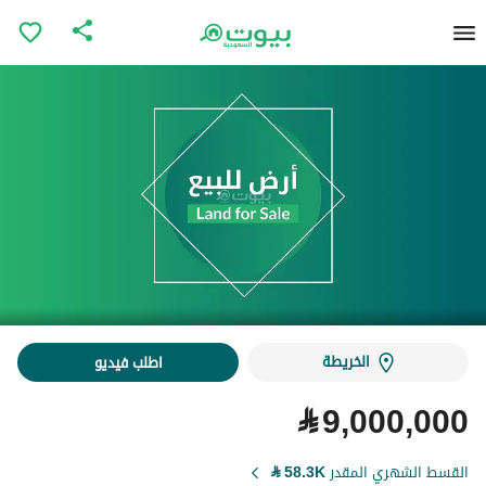
الخريطة
اطلب فيديو
⃁
9,000,000
القسط الشهري المقدر
58.3K
⃁