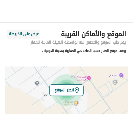
الحي
مزارع وادى العماريه
اسم الشارع
غير مسمى 1538 0201
الرمز البريدي
13725
الموقع والأماكن القريبة
عرض على الخريطة
رقم المبنى
2592
يتم جلب الموقع والتحقق منه بواسطة الهيئة العامة للعقار
وصف موقع العقار حسب الصك:
حي العمارية بمدينة الدرعية .
الرقم الاضافي
7844
خط العرض
24.75982917896499
خط الطول
46.43410597291674
انظر الموقع
تفاصيل العقار
نوع الإعلان
للبيع
استخدام العقار
-