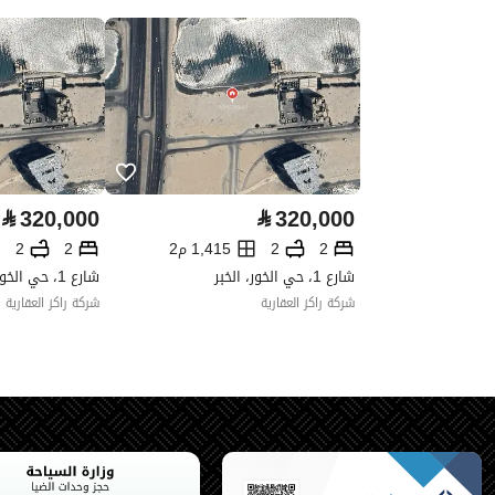
واجهة العقار
-
حدود واطوال العقار
-
الضمانات والمدة
-
قنوات الاعلان
منصة مرخصة
⃁
320,000
⃁
320,000
حدود العقار/الملكية
2
2
1,415 م2
2
2
شارع 1، حي الخور، الخبر
شارع 1، حي الخور، الخبر
الشمالي
شركة راكز العقارية
شركة راكز العقارية
الشرقي
الغربي
الجنوبي