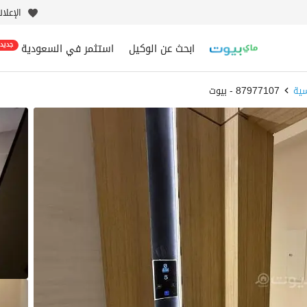
الإعلا
ابحث عن الوكيل
استثمر في السعودية
جديد
ية
87977107 - بيوت