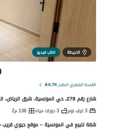
الخريطة
اطلب فيديو
0
القسط الشهري المقدر
6.7K
⃁
شارع رقم 278، حي المونسية، شرق الرياض، الرياض
3 غرف نوم
3 دورات مياه
136 م2
شقة للبيع في المونسية – موقع حيوي قريب م
التفاصيل
معلومات ترخيص الإعلان
حاسبة ا