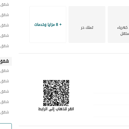
شقق ح
شقق ح
+ 8 مزايا وخدمات
شقق ح
 كهرباء
تملك حر
تقل
شقق ح
شقق ح
شقق 
شقق ح
شقق ح
شقق 
شقق ش
انقر للذهاب إلى الرابط
شقق ح