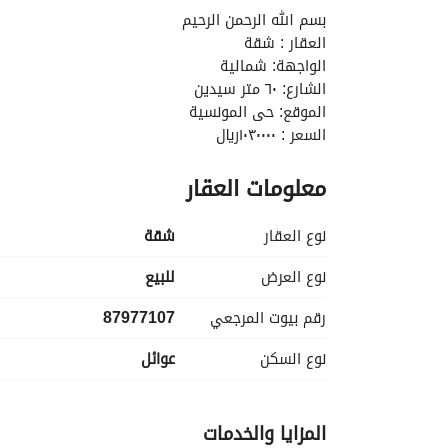
بسم الله الرحمن الرحيم
العقار : شقة
الواجهة: شمالية
الشارع: ٦٠ متر سيدين
الموقع: حى المونسية
السعر : ١٠٣٠٠٠٠ريال
علمان بان:
معلومات العقار
لدينا جميع الحلول التمويلية الميسرة. 
تسديد المديونيات . 
توفير الدفعة الاولى . 
نوع العقار
شقة
اعلى تمويل عقارى واقل هامش ربح. 
امكانية تحويل من بنك لبنك. 
نوع العرض
للبيع
نقبل اى جهة حكومية - مدنين-عساكر-قطاعات خاصة. 
رقم بيوت المرجعي
87977107
نتعامل مع جميع البنوك وشركات التمويل. 
عروض مناسبة لجميع العملاء. 
نوع السكن
عوائل
تخليص جميع المعاملات فى جميع انحاء المملكة. 
تتوفر لدينا جميع العروض والمساحات المختلفة. 
فريق عمل متكامل لخدمتكم
المزايا والخدمات