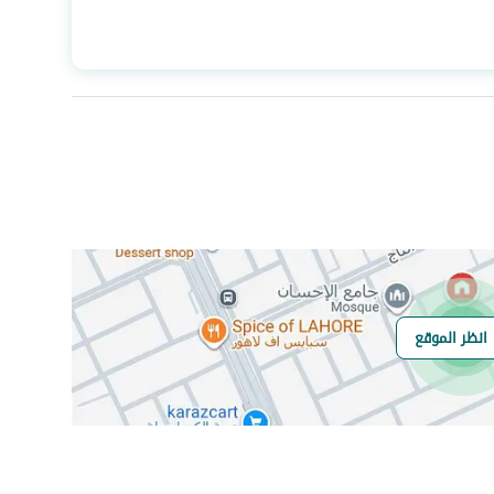
المساحة
136
عدد الغرف
4
انظر الموقع
هل يوجد اي التزام
لا
على العقار ؟
مطابقة لكود البناء
Yes
السعودي