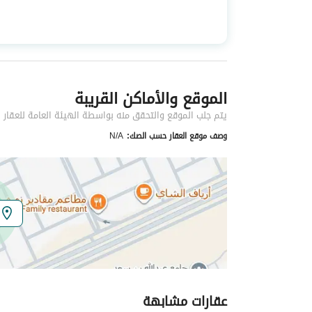
استخدام العقار
-
نوع العقار
شقق
الموقع والأماكن القريبة
خدمات العقار
يتم جلب الموقع والتحقق منه بواسطة الهيئة العامة للعقار
كهرباء
نعم
وصف موقع العقار حسب الصك:
N/A
تفاصيل اضافية
عمر العقار
جديد
عرض الشارع
0
رقم المخطط
2497
عقارات مشابهة
رقم صك الملكية
1775154586800007