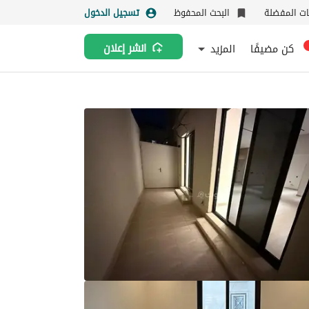
نات المفضلة
البحث المحفوظ
تسجيل الدخول
كن مضيفًا
المزيد
انشر إعلان