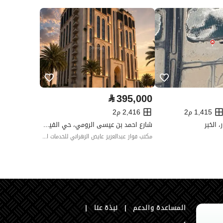
العقار مرهون
لا
العقار مقيد
لا
رقم الأرض
151/1/2
ملاحظات
-
⃁
395,000
1,415 م2
2,416 م2
شارع احمد بن عيسى الرومي، حي الفيحاء، شمال جدة، جدة
مكتب فواز عبدالعزيز عايض الزهراني للخدمات العقارية
المساعدة والدعم
|
نبذة عنا
|