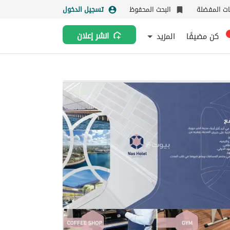
نات المفضلة
البحث المحفوظ
تسجيل الدخول
كن مضيفًا
المزيد
انشر إعلان