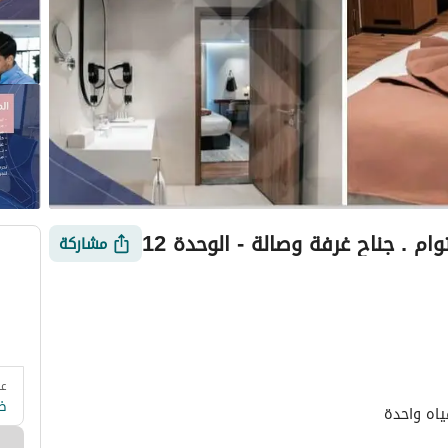
ام . جناح غرفة وصالة - الوحدة 12
مشاركة
عد
 وزارة السياحة
التقييمات
معلومات العقار
أمور يجب معرفتها
ض
ياه واحدة