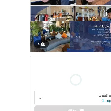
5
د الضيوف
يف 1
احجز الآن