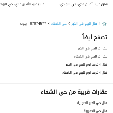
شارع عبيدالله بن عدي، حي البوادي، شمال جدة، جدة
هاتف
نعم
الياف ضوئية
نعم
فلل للبيع في الخبر
حي الشفاء
87974577 - بيوت
تفاصيل اضافية
تصفح أيضاً
عمر العقار
جديد
عقارات للبيع في الخبر
عقارات للبيع في الشفاء
عرض الشارع
20
فلل 4 غرف نوم للبيع في الخبر
رقم المخطط
ش خ 677
فلل 4 غرف نوم للبيع في الشفاء
رقم صك الملكية
7561411779400006
عقارات قريبة من حي الشفاء
واجهة العقار
جنوبية
حدود واطوال العقار
-
فلل حي الخبر الجنوبية
فلل حي العقربية