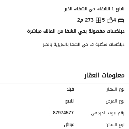
شارع 1 الشفاء، حي الشفاء، الخبر
900,000
⃁
4
5
273 م2
دبلكسات مفصولة بحي الشفا من المالك مباشرة
التفاصيل
معلومات ترخيص الإعلان
حاسبة التمويل
دبلكسات سكنية ف حي الشفا بالعزيزية بالخبر
معلومات العقار
نوع العقار
فیلا
نوع العرض
للبيع
رقم بيوت المرجعي
87974577
نوع السكن
عوائل