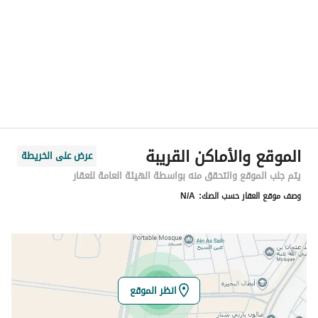
المنطقة
المنطقة الشرقية
المدينة
الخبر
الحي
الشفاء
اسم الشارع
1 الشفاء
الرمز البريدي
34721
الموقع والأماكن القريبة
عرض على الخريطة
رقم المبنى
3998
يتم جلب الموقع والتحقق منه بواسطة الهيئة العامة للعقار
وصف موقع العقار حسب الصك:
N/A
الرقم الاضافي
7276
خط العرض
26.20547199997202
خط الطول
50.16428938701804
انظر الموقع
تفاصيل العقار