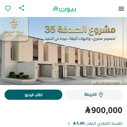
الخريطة
اطلب فيديو
⃁
900,000
القسط الشهري المقدر
5.8K
⃁