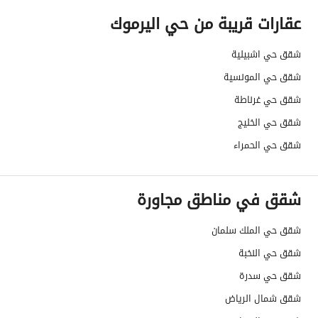
العقار ؟
عقارات قريبة من حي اليرموك
مطابقة لكود البناء
Yes
شقق حي اشبيلية
السعودي
شقق حي المونسية
شقق حي غرناطة
العقار مرهون
لا
شقق حي الخليج
العقار مقيد
لا
شقق حي الحمراء
رقم الأرض
76 / 75 / 74
شقق في مناطق مجاورة
ملاحظات
-
شقق حي الملك سلمان
حدود العقار/الملكية
شقق حي النخبة
الشمالي
شقق حي سدرة
اسم
:
شقق شمال الرياض