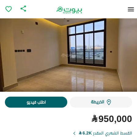
الخريطة
اطلب فيديو
⃁
950,000
القسط الشهري المقدر
6.2K
⃁