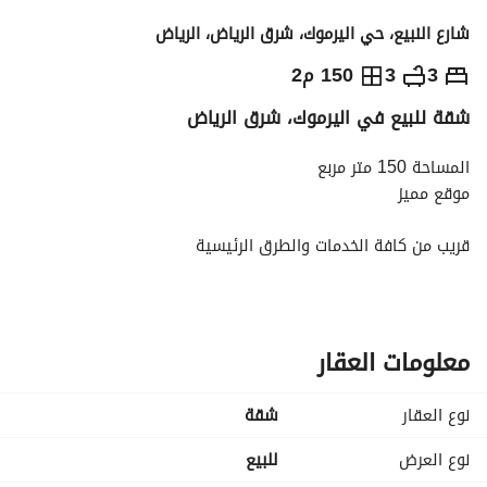
شارع النبيع، حي اليرموك، شرق الرياض، الرياض
950,000
⃁
3
3
150 م2
شقة للبيع في اليرموك، شرق الرياض
التفاصيل
معلومات ترخيص الإعلان
حاسبة التمويل
المساحة 150 متر مربع
موقع مميز
قريب من كافة الخدمات والطرق الرئيسية
مساحات وأسعار مختلفة
نقبل الكاش والبنك - تخليص جميع الإجراءات البنكية
مجلس - صالة - مطبخ بمستودع
معلومات العقار
3 غرف نوم - 3 دورات مياه - موقف داخلي خاص
نوع العقار
شقة
نوع العرض
للبيع