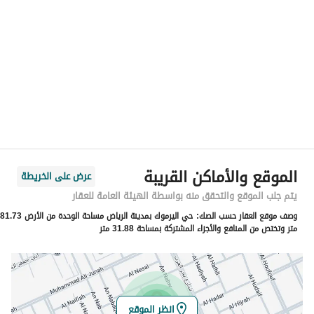
الموقع
المنطقة
منطقة الرياض
المدينة
الرياض
الحي
اليرموك
اسم الشارع
النبيع
الرمز البريدي
13251
الموقع والأماكن القريبة
عرض على الخريطة
رقم المبنى
6955
يتم جلب الموقع والتحقق منه بواسطة الهيئة العامة للعقار
وصف موقع العقار حسب الصك:
حي اليرموك بمدينة الرياض مساحة الوحدة من الأرض 81.73
الرقم الاضافي
3434
متر وتختص من المنافع والأجزاء المشتركة بمساحة 31.88 متر
خط العرض
24.807439016381355
خط الطول
46.790044698972984
انظر الموقع